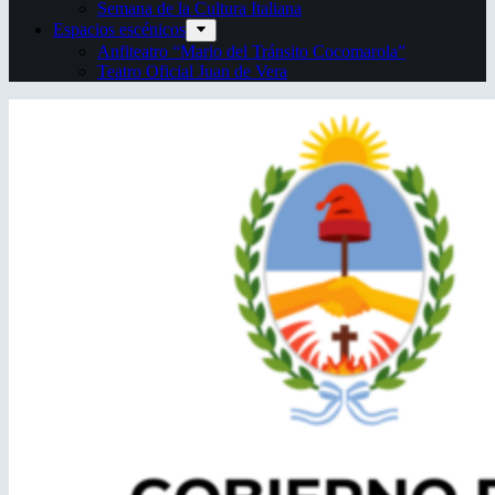
Semana de la Cultura Italiana
Espacios escénicos
Anfiteatro “Mario del Tránsito Cocomarola”
Teatro Oficial Juan de Vera