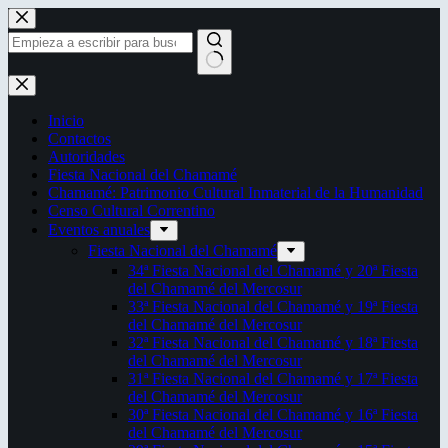
Saltar
al
contenido
Sin
resultados
Inicio
Contactos
Autoridades
Fiesta Nacional del Chamamé
Chamamé: Patrimonio Cultural Inmaterial de la Humanidad
Censo Cultural Correntino
Eventos anuales
Fiesta Nacional del Chamamé
34ª Fiesta Nacional del Chamamé y 20ª Fiesta
del Chamamé del Mercosur
33ª Fiesta Nacional del Chamamé y 19ª Fiesta
del Chamamé del Mercosur
32ª Fiesta Nacional del Chamamé y 18ª Fiesta
del Chamamé del Mercosur
31ª Fiesta Nacional del Chamamé y 17ª Fiesta
del Chamamé del Mercosur
30ª Fiesta Nacional del Chamamé y 16ª Fiesta
del Chamamé del Mercosur