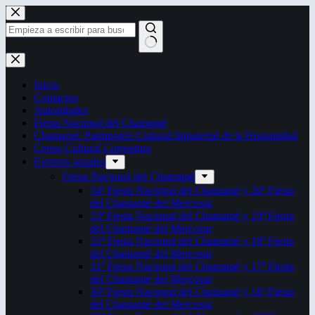
Saltar
al
contenido
Sin
resultados
Inicio
Contactos
Autoridades
Fiesta Nacional del Chamamé
Chamamé: Patrimonio Cultural Inmaterial de la Humanidad
Censo Cultural Correntino
Eventos anuales
Fiesta Nacional del Chamamé
34ª Fiesta Nacional del Chamamé y 20ª Fiesta
del Chamamé del Mercosur
33ª Fiesta Nacional del Chamamé y 19ª Fiesta
del Chamamé del Mercosur
32ª Fiesta Nacional del Chamamé y 18ª Fiesta
del Chamamé del Mercosur
31ª Fiesta Nacional del Chamamé y 17ª Fiesta
del Chamamé del Mercosur
30ª Fiesta Nacional del Chamamé y 16ª Fiesta
del Chamamé del Mercosur