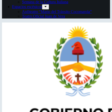
Semana de la Cultura Italiana
Espacios escénicos
Anfiteatro “Mario del Tránsito Cocomarola”
Teatro Oficial Juan de Vera