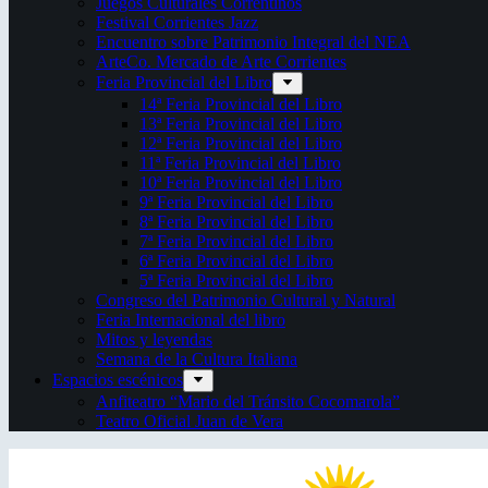
Juegos Culturales Correntinos
Festival Corrientes Jazz
Encuentro sobre Patrimonio Integral del NEA
ArteCo. Mercado de Arte Corrientes
Feria Provincial del Libro
14ª Feria Provincial del Libro
13ª Feria Provincial del Libro
12ª Feria Provincial del Libro
11ª Feria Provincial del Libro
10ª Feria Provincial del Libro
9ª Feria Provincial del Libro
8ª Feria Provincial del Libro
7ª Feria Provincial del Libro
6ª Feria Provincial del Libro
5ª Feria Provincial del Libro
Congreso del Patrimonio Cultural y Natural
Feria Internacional del libro
Mitos y leyendas
Semana de la Cultura Italiana
Espacios escénicos
Anfiteatro “Mario del Tránsito Cocomarola”
Teatro Oficial Juan de Vera