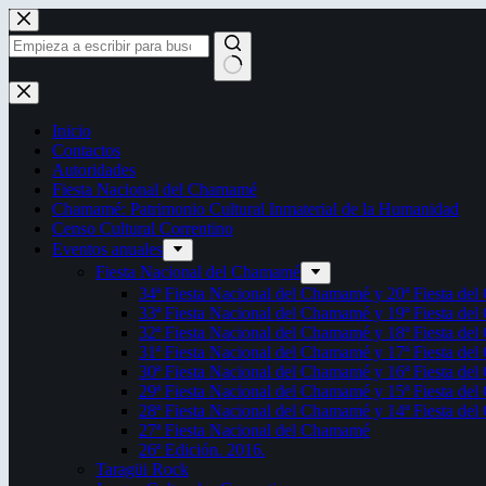
Saltar
al
contenido
Sin
resultados
Inicio
Contactos
Autoridades
Fiesta Nacional del Chamamé
Chamamé: Patrimonio Cultural Inmaterial de la Humanidad
Censo Cultural Correntino
Eventos anuales
Fiesta Nacional del Chamamé
34ª Fiesta Nacional del Chamamé y 20ª Fiesta de
33ª Fiesta Nacional del Chamamé y 19ª Fiesta de
32ª Fiesta Nacional del Chamamé y 18ª Fiesta de
31ª Fiesta Nacional del Chamamé y 17ª Fiesta de
30ª Fiesta Nacional del Chamamé y 16ª Fiesta de
29ª Fiesta Nacional del Chamamé y 15ª Fiesta de
28ª Fiesta Nacional del Chamamé y 14ª Fiesta de
27ª Fiesta Nacional del Chamamé
26ª Edición. 2016.
Taragüi Rock