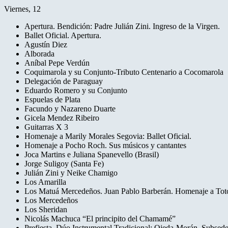
Viernes, 12
Apertura. Bendición: Padre Julián Zini. Ingreso de la Virgen.
Ballet Oficial. Apertura.
Agustín Diez
Alborada
Aníbal Pepe Verdún
Coquimarola y su Conjunto-Tributo Centenario a Cocomarola
Delegación de Paraguay
Eduardo Romero y su Conjunto
Espuelas de Plata
Facundo y Nazareno Duarte
Gicela Mendez Ribeiro
Guitarras X 3
Homenaje a Marily Morales Segovia: Ballet Oficial.
Homenaje a Pocho Roch. Sus músicos y cantantes
Joca Martins e Juliana Spanevello (Brasil)
Jorge Suligoy (Santa Fe)
Julián Zini y Neike Chamigo
Los Amarilla
Los Matuá Mercedeños. Juan Pablo Barberán. Homenaje a To
Los Mercedeños
Los Sheridan
Nicolás Machuca “El principito del Chamamé”
Prefiesta. Dúo Instrumental Tradicional: Ojeda-Morán. Subsede