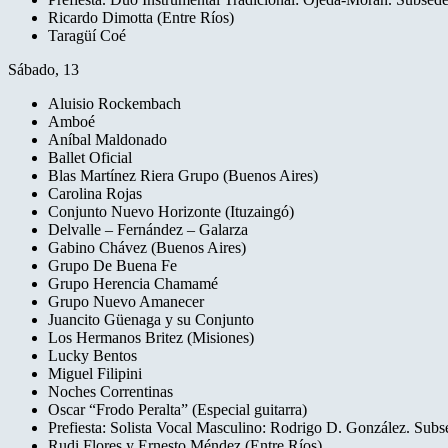
Ricardo Dimotta (Entre Ríos)
Taragüí Coé
Sábado, 13
Aluisio Rockembach
Amboé
Aníbal Maldonado
Ballet Oficial
Blas Martínez Riera Grupo (Buenos Aires)
Carolina Rojas
Conjunto Nuevo Horizonte (Ituzaingó)
Delvalle – Fernández – Galarza
Gabino Chávez (Buenos Aires)
Grupo De Buena Fe
Grupo Herencia Chamamé
Grupo Nuevo Amanecer
Juancito Güenaga y su Conjunto
Los Hermanos Britez (Misiones)
Lucky Bentos
Miguel Filipini
Noches Correntinas
Oscar “Frodo Peralta” (Especial guitarra)
Prefiesta: Solista Vocal Masculino: Rodrigo D. González. Subse
Rudi Flores y Ernesto Méndez (Entre Ríos)