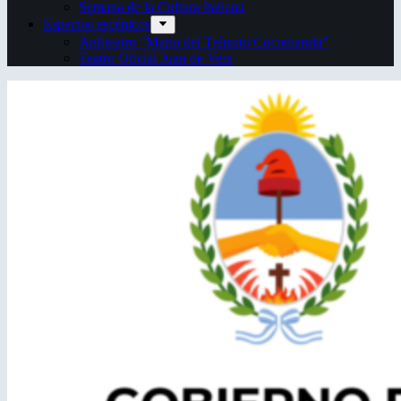
Semana de la Cultura Italiana
Espacios escénicos
Anfiteatro “Mario del Tránsito Cocomarola”
Teatro Oficial Juan de Vera