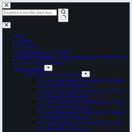
Saltar
al
contenido
Sin
resultados
Inicio
Contactos
Autoridades
Fiesta Nacional del Chamamé
Chamamé: Patrimonio Cultural Inmaterial de la Humanidad
Censo Cultural Correntino
Eventos anuales
Fiesta Nacional del Chamamé
34ª Fiesta Nacional del Chamamé y 20ª Fiesta
del Chamamé del Mercosur
33ª Fiesta Nacional del Chamamé y 19ª Fiesta
del Chamamé del Mercosur
32ª Fiesta Nacional del Chamamé y 18ª Fiesta
del Chamamé del Mercosur
31ª Fiesta Nacional del Chamamé y 17ª Fiesta
del Chamamé del Mercosur
30ª Fiesta Nacional del Chamamé y 16ª Fiesta
del Chamamé del Mercosur