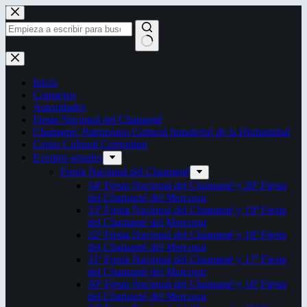
Saltar
al
contenido
Sin
resultados
Inicio
Contactos
Autoridades
Fiesta Nacional del Chamamé
Chamamé: Patrimonio Cultural Inmaterial de la Humanidad
Censo Cultural Correntino
Eventos anuales
Fiesta Nacional del Chamamé
34ª Fiesta Nacional del Chamamé y 20ª Fiesta
del Chamamé del Mercosur
33ª Fiesta Nacional del Chamamé y 19ª Fiesta
del Chamamé del Mercosur
32ª Fiesta Nacional del Chamamé y 18ª Fiesta
del Chamamé del Mercosur
31ª Fiesta Nacional del Chamamé y 17ª Fiesta
del Chamamé del Mercosur
30ª Fiesta Nacional del Chamamé y 16ª Fiesta
del Chamamé del Mercosur