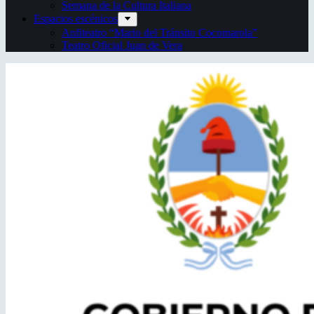
Semana de la Cultura Italiana
Espacios escénicos
Anfiteatro “Mario del Tránsito Cocomarola”
Teatro Oficial Juan de Vera