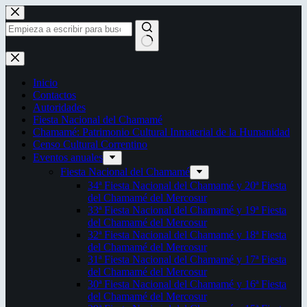
Saltar
al
contenido
Sin
resultados
Inicio
Contactos
Autoridades
Fiesta Nacional del Chamamé
Chamamé: Patrimonio Cultural Inmaterial de la Humanidad
Censo Cultural Correntino
Eventos anuales
Fiesta Nacional del Chamamé
34ª Fiesta Nacional del Chamamé y 20ª Fiesta
del Chamamé del Mercosur
33ª Fiesta Nacional del Chamamé y 19ª Fiesta
del Chamamé del Mercosur
32ª Fiesta Nacional del Chamamé y 18ª Fiesta
del Chamamé del Mercosur
31ª Fiesta Nacional del Chamamé y 17ª Fiesta
del Chamamé del Mercosur
30ª Fiesta Nacional del Chamamé y 16ª Fiesta
del Chamamé del Mercosur