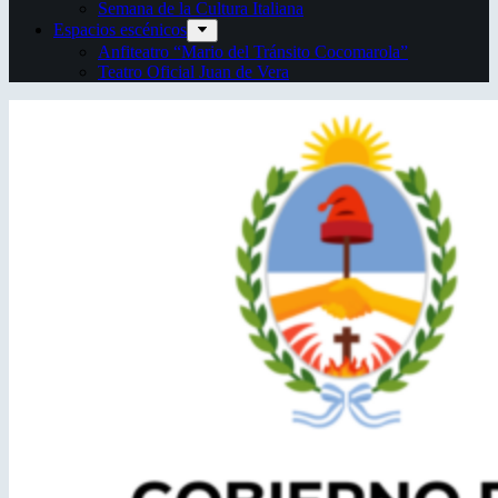
Semana de la Cultura Italiana
Espacios escénicos
Anfiteatro “Mario del Tránsito Cocomarola”
Teatro Oficial Juan de Vera