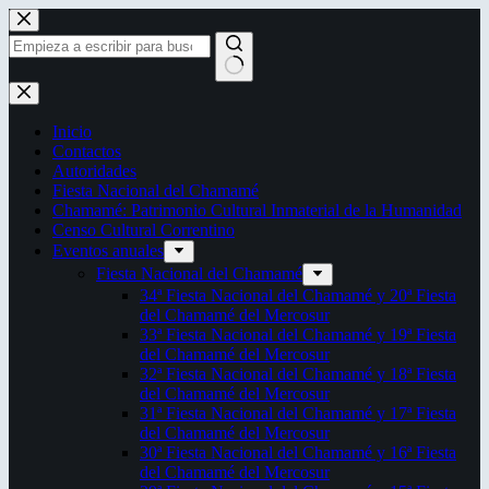
Saltar
al
contenido
Sin
resultados
Inicio
Contactos
Autoridades
Fiesta Nacional del Chamamé
Chamamé: Patrimonio Cultural Inmaterial de la Humanidad
Censo Cultural Correntino
Eventos anuales
Fiesta Nacional del Chamamé
34ª Fiesta Nacional del Chamamé y 20ª Fiesta
del Chamamé del Mercosur
33ª Fiesta Nacional del Chamamé y 19ª Fiesta
del Chamamé del Mercosur
32ª Fiesta Nacional del Chamamé y 18ª Fiesta
del Chamamé del Mercosur
31ª Fiesta Nacional del Chamamé y 17ª Fiesta
del Chamamé del Mercosur
30ª Fiesta Nacional del Chamamé y 16ª Fiesta
del Chamamé del Mercosur