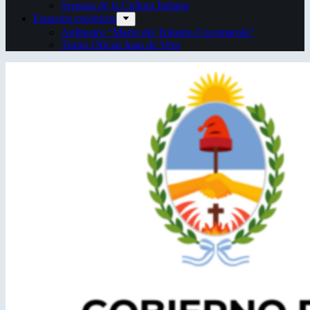
Semana de la Cultura Italiana
Espacios escénicos
Anfiteatro “Mario del Tránsito Cocomarola”
Teatro Oficial Juan de Vera