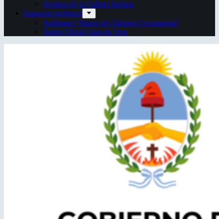
Semana de la Cultura Italiana
Espacios escénicos
Anfiteatro “Mario del Tránsito Cocomarola”
Teatro Oficial Juan de Vera