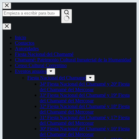
Saltar
al
contenido
Sin
resultados
Inicio
Contactos
Autoridades
Fiesta Nacional del Chamamé
Chamamé: Patrimonio Cultural Inmaterial de la Humanidad
Censo Cultural Correntino
Eventos anuales
Fiesta Nacional del Chamamé
34ª Fiesta Nacional del Chamamé y 20ª Fiesta
del Chamamé del Mercosur
33ª Fiesta Nacional del Chamamé y 19ª Fiesta
del Chamamé del Mercosur
32ª Fiesta Nacional del Chamamé y 18ª Fiesta
del Chamamé del Mercosur
31ª Fiesta Nacional del Chamamé y 17ª Fiesta
del Chamamé del Mercosur
30ª Fiesta Nacional del Chamamé y 16ª Fiesta
del Chamamé del Mercosur