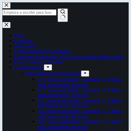
Saltar
al
contenido
Sin
resultados
Inicio
Contactos
Autoridades
Fiesta Nacional del Chamamé
Chamamé: Patrimonio Cultural Inmaterial de la Humanidad
Censo Cultural Correntino
Eventos anuales
Fiesta Nacional del Chamamé
34ª Fiesta Nacional del Chamamé y 20ª Fiesta
del Chamamé del Mercosur
33ª Fiesta Nacional del Chamamé y 19ª Fiesta
del Chamamé del Mercosur
32ª Fiesta Nacional del Chamamé y 18ª Fiesta
del Chamamé del Mercosur
31ª Fiesta Nacional del Chamamé y 17ª Fiesta
del Chamamé del Mercosur
30ª Fiesta Nacional del Chamamé y 16ª Fiesta
del Chamamé del Mercosur