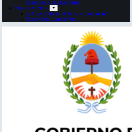
Semana de la Cultura Italiana
Espacios escénicos
Anfiteatro “Mario del Tránsito Cocomarola”
Teatro Oficial Juan de Vera