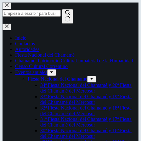
Saltar
al
contenido
Sin
resultados
Inicio
Contactos
Autoridades
Fiesta Nacional del Chamamé
Chamamé: Patrimonio Cultural Inmaterial de la Humanidad
Censo Cultural Correntino
Eventos anuales
Fiesta Nacional del Chamamé
34ª Fiesta Nacional del Chamamé y 20ª Fiesta
del Chamamé del Mercosur
33ª Fiesta Nacional del Chamamé y 19ª Fiesta
del Chamamé del Mercosur
32ª Fiesta Nacional del Chamamé y 18ª Fiesta
del Chamamé del Mercosur
31ª Fiesta Nacional del Chamamé y 17ª Fiesta
del Chamamé del Mercosur
30ª Fiesta Nacional del Chamamé y 16ª Fiesta
del Chamamé del Mercosur