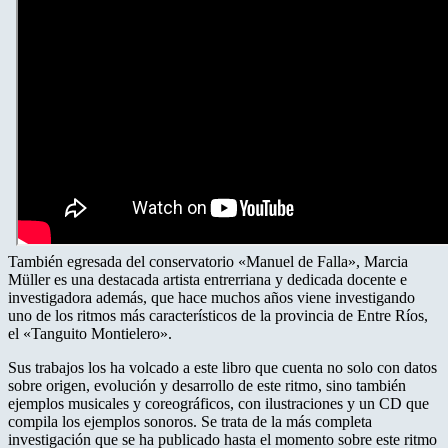
También egresada del conservatorio «Manuel de Falla», Marcia
Müller es una destacada artista entrerriana y dedicada docente e
investigadora además, que hace muchos años viene investigando
uno de los ritmos más característicos de la provincia de Entre Ríos,
el «Tanguito Montielero».
Sus trabajos los ha volcado a este libro que cuenta no solo con datos
sobre origen, evolución y desarrollo de este ritmo, sino también
ejemplos musicales y coreográficos, con ilustraciones y un CD que
compila los ejemplos sonoros. Se trata de la más completa
investigación que se ha publicado hasta el momento sobre este ritmo