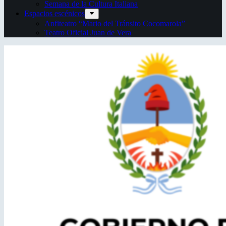
Semana de la Cultura Italiana
Espacios escénicos
Anfiteatro “Mario del Tránsito Cocomarola”
Teatro Oficial Juan de Vera