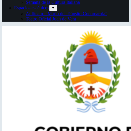
Semana de la Cultura Italiana
Espacios escénicos
Anfiteatro “Mario del Tránsito Cocomarola”
Teatro Oficial Juan de Vera