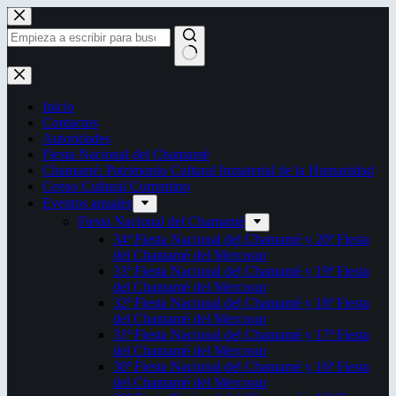
Saltar
al
contenido
Sin
resultados
Inicio
Contactos
Autoridades
Fiesta Nacional del Chamamé
Chamamé: Patrimonio Cultural Inmaterial de la Humanidad
Censo Cultural Correntino
Eventos anuales
Fiesta Nacional del Chamamé
34ª Fiesta Nacional del Chamamé y 20ª Fiesta
del Chamamé del Mercosur
33ª Fiesta Nacional del Chamamé y 19ª Fiesta
del Chamamé del Mercosur
32ª Fiesta Nacional del Chamamé y 18ª Fiesta
del Chamamé del Mercosur
31ª Fiesta Nacional del Chamamé y 17ª Fiesta
del Chamamé del Mercosur
30ª Fiesta Nacional del Chamamé y 16ª Fiesta
del Chamamé del Mercosur