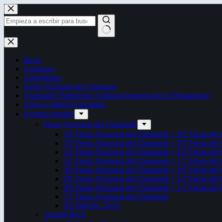
Saltar
al
contenido
Sin
resultados
Inicio
Contactos
Autoridades
Fiesta Nacional del Chamamé
Chamamé: Patrimonio Cultural Inmaterial de la Humanidad
Censo Cultural Correntino
Eventos anuales
Fiesta Nacional del Chamamé
34ª Fiesta Nacional del Chamamé y 20ª Fiesta de
33ª Fiesta Nacional del Chamamé y 19ª Fiesta de
32ª Fiesta Nacional del Chamamé y 18ª Fiesta de
31ª Fiesta Nacional del Chamamé y 17ª Fiesta de
30ª Fiesta Nacional del Chamamé y 16ª Fiesta de
29ª Fiesta Nacional del Chamamé y 15ª Fiesta de
28ª Fiesta Nacional del Chamamé y 14ª Fiesta de
27ª Fiesta Nacional del Chamamé
26ª Edición. 2016.
Taragüi Rock