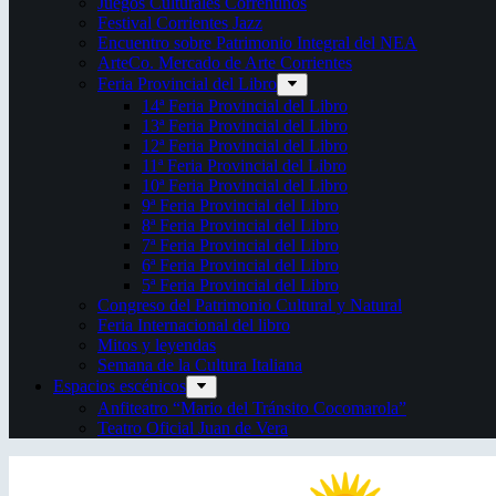
Juegos Culturales Correntinos
Festival Corrientes Jazz
Encuentro sobre Patrimonio Integral del NEA
ArteCo. Mercado de Arte Corrientes
Feria Provincial del Libro
14ª Feria Provincial del Libro
13ª Feria Provincial del Libro
12ª Feria Provincial del Libro
11ª Feria Provincial del Libro
10ª Feria Provincial del Libro
9ª Feria Provincial del Libro
8ª Feria Provincial del Libro
7ª Feria Provincial del Libro
6ª Feria Provincial del Libro
5ª Feria Provincial del Libro
Congreso del Patrimonio Cultural y Natural
Feria Internacional del libro
Mitos y leyendas
Semana de la Cultura Italiana
Espacios escénicos
Anfiteatro “Mario del Tránsito Cocomarola”
Teatro Oficial Juan de Vera