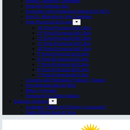
Juegos Culturales Correntinos
Festival Corrientes Jazz
Encuentro sobre Patrimonio Integral del NEA
ArteCo. Mercado de Arte Corrientes
Feria Provincial del Libro
14ª Feria Provincial del Libro
13ª Feria Provincial del Libro
12ª Feria Provincial del Libro
11ª Feria Provincial del Libro
10ª Feria Provincial del Libro
9ª Feria Provincial del Libro
8ª Feria Provincial del Libro
7ª Feria Provincial del Libro
6ª Feria Provincial del Libro
5ª Feria Provincial del Libro
Congreso del Patrimonio Cultural y Natural
Feria Internacional del libro
Mitos y leyendas
Semana de la Cultura Italiana
Espacios escénicos
Anfiteatro “Mario del Tránsito Cocomarola”
Teatro Oficial Juan de Vera