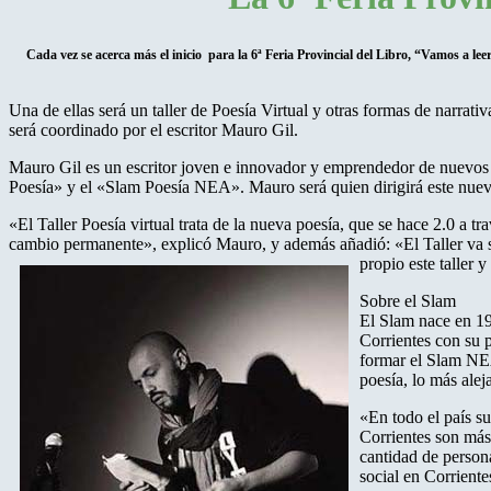
Cada vez se acerca más el inicio para la 6ª Feria Provincial del Libro, “Vamos a leer”
Una de ellas será un taller de Poesía Virtual y otras formas de narrati
será coordinado por el escritor Mauro Gil.
Mauro Gil es un escritor joven e innovador y emprendedor de nuevos p
Poesía» y el «Slam Poesía NEA». Mauro será quien dirigirá este nuevo 
«El Taller Poesía virtual trata de la nueva poesía, que se hace 2.0 a t
cambio permanente», explicó Mauro, y además añadió: «El Taller va s
propio este taller
Sobre el Slam
El Slam nace en 19
Corrientes con su 
formar el Slam NEA.
poesía, lo más alej
«En todo el país su
Corrientes son más
cantidad de persona
social en Corrient