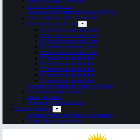
Juegos Culturales Correntinos
Festival Corrientes Jazz
Encuentro sobre Patrimonio Integral del NEA
ArteCo. Mercado de Arte Corrientes
Feria Provincial del Libro
14ª Feria Provincial del Libro
13ª Feria Provincial del Libro
12ª Feria Provincial del Libro
11ª Feria Provincial del Libro
10ª Feria Provincial del Libro
9ª Feria Provincial del Libro
8ª Feria Provincial del Libro
7ª Feria Provincial del Libro
6ª Feria Provincial del Libro
5ª Feria Provincial del Libro
Congreso del Patrimonio Cultural y Natural
Feria Internacional del libro
Mitos y leyendas
Semana de la Cultura Italiana
Espacios escénicos
Anfiteatro “Mario del Tránsito Cocomarola”
Teatro Oficial Juan de Vera