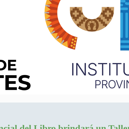
cial del Libro brindará un Talle