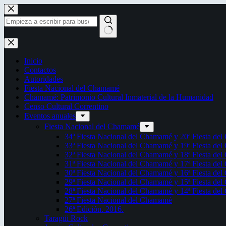
Saltar
al
contenido
Sin
resultados
Inicio
Contactos
Autoridades
Fiesta Nacional del Chamamé
Chamamé: Patrimonio Cultural Inmaterial de la Humanidad
Censo Cultural Correntino
Eventos anuales
Fiesta Nacional del Chamamé
34ª Fiesta Nacional del Chamamé y 20ª Fiesta de
33ª Fiesta Nacional del Chamamé y 19ª Fiesta de
32ª Fiesta Nacional del Chamamé y 18ª Fiesta de
31ª Fiesta Nacional del Chamamé y 17ª Fiesta de
30ª Fiesta Nacional del Chamamé y 16ª Fiesta de
29ª Fiesta Nacional del Chamamé y 15ª Fiesta de
28ª Fiesta Nacional del Chamamé y 14ª Fiesta de
27ª Fiesta Nacional del Chamamé
26ª Edición. 2016.
Taragüi Rock