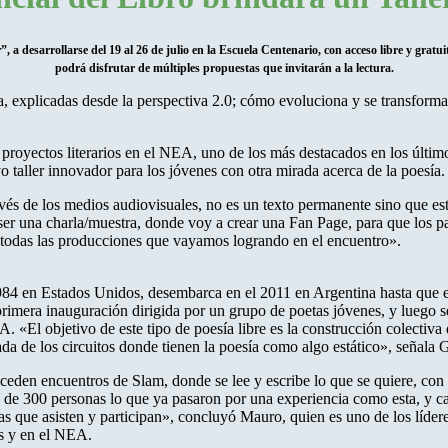
, a desarrollarse del 19 al 26 de julio en la Escuela Centenario, con acceso libre y gratuit
podrá disfrutar de múltiples propuestas que invitarán a la lectura.
va, explicadas desde la perspectiva 2.0; cómo evoluciona y se transforma 
royectos literarios en el NEA, uno de los más destacados en los últim
taller innovador para los jóvenes con otra mirada acerca de la poesía.
ravés de los medios audiovisuales, no es un texto permanente sino que est
er una charla/muestra, donde voy a crear una Fan Page, para que los pa
 y todas las producciones que vayamos logrando en el encuentro».
84 en Estados Unidos, desembarca en el 2011 en Argentina hasta que e
primera inauguración dirigida por un grupo de poetas jóvenes, y luego 
 «El objetivo de este tipo de poesía libre es la construcción colectiva
ada de los circuitos donde tienen la poesía como algo estático», señala G
ceden encuentros de Slam, donde se lee y escribe lo que se quiere, con 
 de 300 personas lo que ya pasaron por una experiencia como esta, y c
s que asisten y participan», concluyó Mauro, quien es uno de los líder
es y en el NEA.