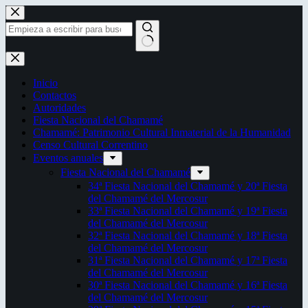
Saltar
al
contenido
Sin
resultados
Inicio
Contactos
Autoridades
Fiesta Nacional del Chamamé
Chamamé: Patrimonio Cultural Inmaterial de la Humanidad
Censo Cultural Correntino
Eventos anuales
Fiesta Nacional del Chamamé
34ª Fiesta Nacional del Chamamé y 20ª Fiesta
del Chamamé del Mercosur
33ª Fiesta Nacional del Chamamé y 19ª Fiesta
del Chamamé del Mercosur
32ª Fiesta Nacional del Chamamé y 18ª Fiesta
del Chamamé del Mercosur
31ª Fiesta Nacional del Chamamé y 17ª Fiesta
del Chamamé del Mercosur
30ª Fiesta Nacional del Chamamé y 16ª Fiesta
del Chamamé del Mercosur