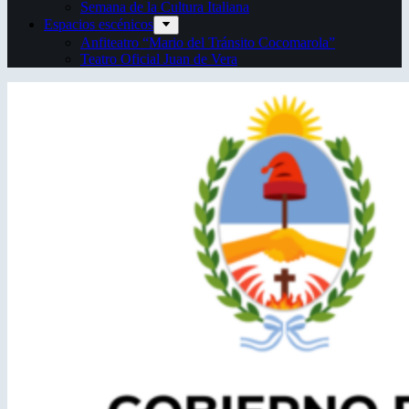
Semana de la Cultura Italiana
Espacios escénicos
Anfiteatro “Mario del Tránsito Cocomarola”
Teatro Oficial Juan de Vera