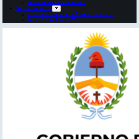
Semana de la Cultura Italiana
Espacios escénicos
Anfiteatro “Mario del Tránsito Cocomarola”
Teatro Oficial Juan de Vera