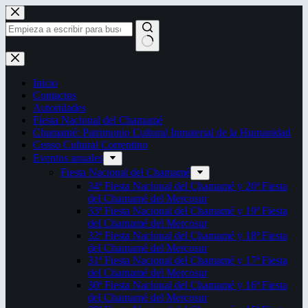
Saltar
al
contenido
Sin
resultados
Inicio
Contactos
Autoridades
Fiesta Nacional del Chamamé
Chamamé: Patrimonio Cultural Inmaterial de la Humanidad
Censo Cultural Correntino
Eventos anuales
Fiesta Nacional del Chamamé
34ª Fiesta Nacional del Chamamé y 20ª Fiesta
del Chamamé del Mercosur
33ª Fiesta Nacional del Chamamé y 19ª Fiesta
del Chamamé del Mercosur
32ª Fiesta Nacional del Chamamé y 18ª Fiesta
del Chamamé del Mercosur
31ª Fiesta Nacional del Chamamé y 17ª Fiesta
del Chamamé del Mercosur
30ª Fiesta Nacional del Chamamé y 16ª Fiesta
del Chamamé del Mercosur