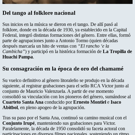
Del tango al folklore nacional
Sus inicios en la música se dieron en el tango. De allí pasó al
folklore, donde en la década de 1930, ya establecido en la Capital
Federal, integró distintas formaciones del género. Entre ellas, formó
parte de agrupaciones junto a Antonio Tormo (quien décadas
después marcaría un hito de ventas con
“El rancho ‘e la
Cambicha”
) y participó en la histórica formación de
La Tropilla de
Huachi Pampa
.
Su consagración en la época de oro del chamamé
Su vuelco definitivo al género litoraleño se produjo en la década
siguiente, al registrar grabaciones para el sello RCA Victor junto al
conjunto de Mauricio Valenzuela. A partir de ese momento
consolidó su vinculación con los pioneros del género, sumándose al
Cuarteto Santa Ana
conducido por
Ernesto Montiel
e
Isaco
Abitbol
, en pleno apogeo de la agrupación.
Tras su paso por el Santa Ana, continuó su camino musical con el
Conjunto Irupé
, manteniendo sus grabaciones para Victor.
Paralelamente, la década de 1950 consolidó su faceta actoral con
participaciones en diversos filmes nacionales, sosteniendo un ritmo