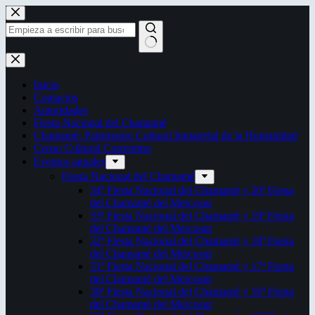
Saltar
al
contenido
Sin
resultados
Inicio
Contactos
Autoridades
Fiesta Nacional del Chamamé
Chamamé: Patrimonio Cultural Inmaterial de la Humanidad
Censo Cultural Correntino
Eventos anuales
Fiesta Nacional del Chamamé
34ª Fiesta Nacional del Chamamé y 20ª Fiesta
del Chamamé del Mercosur
33ª Fiesta Nacional del Chamamé y 19ª Fiesta
del Chamamé del Mercosur
32ª Fiesta Nacional del Chamamé y 18ª Fiesta
del Chamamé del Mercosur
31ª Fiesta Nacional del Chamamé y 17ª Fiesta
del Chamamé del Mercosur
30ª Fiesta Nacional del Chamamé y 16ª Fiesta
del Chamamé del Mercosur