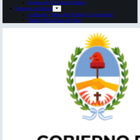
Semana de la Cultura Italiana
Espacios escénicos
Anfiteatro “Mario del Tránsito Cocomarola”
Teatro Oficial Juan de Vera