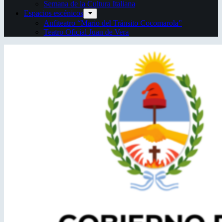
Semana de la Cultura Italiana
Espacios escénicos
Anfiteatro “Mario del Tránsito Cocomarola”
Teatro Oficial Juan de Vera