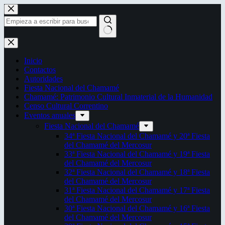
Saltar
al
contenido
Sin
resultados
Inicio
Contactos
Autoridades
Fiesta Nacional del Chamamé
Chamamé: Patrimonio Cultural Inmaterial de la Humanidad
Censo Cultural Correntino
Eventos anuales
Fiesta Nacional del Chamamé
34ª Fiesta Nacional del Chamamé y 20ª Fiesta
del Chamamé del Mercosur
33ª Fiesta Nacional del Chamamé y 19ª Fiesta
del Chamamé del Mercosur
32ª Fiesta Nacional del Chamamé y 18ª Fiesta
del Chamamé del Mercosur
31ª Fiesta Nacional del Chamamé y 17ª Fiesta
del Chamamé del Mercosur
30ª Fiesta Nacional del Chamamé y 16ª Fiesta
del Chamamé del Mercosur