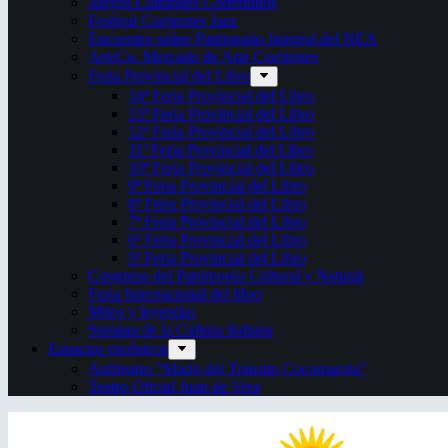
Juegos Culturales Correntinos
Festival Corrientes Jazz
Encuentro sobre Patrimonio Integral del NEA
ArteCo. Mercado de Arte Corrientes
Feria Provincial del Libro
14ª Feria Provincial del Libro
13ª Feria Provincial del Libro
12ª Feria Provincial del Libro
11ª Feria Provincial del Libro
10ª Feria Provincial del Libro
9ª Feria Provincial del Libro
8ª Feria Provincial del Libro
7ª Feria Provincial del Libro
6ª Feria Provincial del Libro
5ª Feria Provincial del Libro
Congreso del Patrimonio Cultural y Natural
Feria Internacional del libro
Mitos y leyendas
Semana de la Cultura Italiana
Espacios escénicos
Anfiteatro “Mario del Tránsito Cocomarola”
Teatro Oficial Juan de Vera