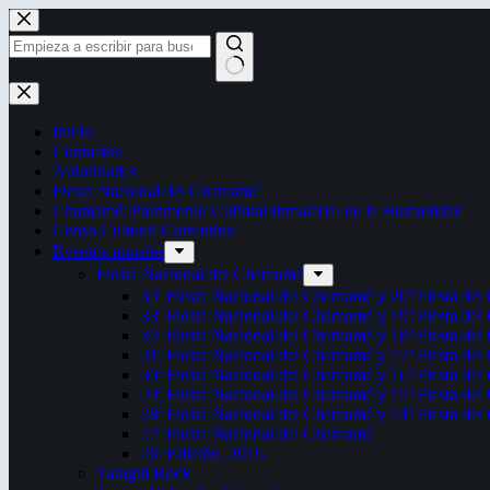
Saltar
al
contenido
Sin
resultados
Inicio
Contactos
Autoridades
Fiesta Nacional del Chamamé
Chamamé: Patrimonio Cultural Inmaterial de la Humanidad
Censo Cultural Correntino
Eventos anuales
Fiesta Nacional del Chamamé
34ª Fiesta Nacional del Chamamé y 20ª Fiesta de
33ª Fiesta Nacional del Chamamé y 19ª Fiesta de
32ª Fiesta Nacional del Chamamé y 18ª Fiesta de
31ª Fiesta Nacional del Chamamé y 17ª Fiesta de
30ª Fiesta Nacional del Chamamé y 16ª Fiesta de
29ª Fiesta Nacional del Chamamé y 15ª Fiesta de
28ª Fiesta Nacional del Chamamé y 14ª Fiesta de
27ª Fiesta Nacional del Chamamé
26ª Edición. 2016.
Taragüi Rock