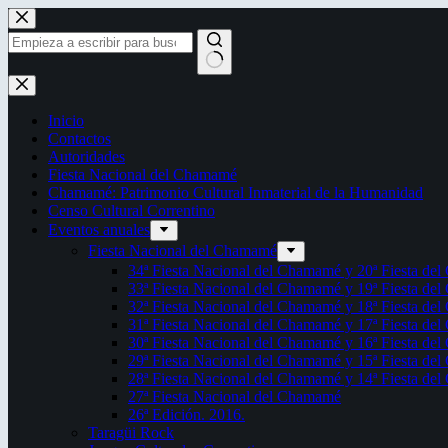
Saltar
al
contenido
Sin
resultados
Inicio
Contactos
Autoridades
Fiesta Nacional del Chamamé
Chamamé: Patrimonio Cultural Inmaterial de la Humanidad
Censo Cultural Correntino
Eventos anuales
Fiesta Nacional del Chamamé
34ª Fiesta Nacional del Chamamé y 20ª Fiesta de
33ª Fiesta Nacional del Chamamé y 19ª Fiesta de
32ª Fiesta Nacional del Chamamé y 18ª Fiesta de
31ª Fiesta Nacional del Chamamé y 17ª Fiesta de
30ª Fiesta Nacional del Chamamé y 16ª Fiesta de
29ª Fiesta Nacional del Chamamé y 15ª Fiesta de
28ª Fiesta Nacional del Chamamé y 14ª Fiesta de
27ª Fiesta Nacional del Chamamé
26ª Edición. 2016.
Taragüi Rock