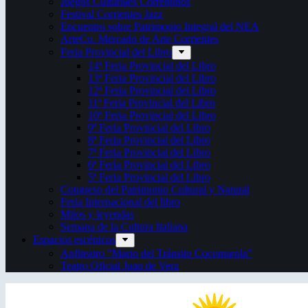
Juegos Culturales Correntinos
Festival Corrientes Jazz
Encuentro sobre Patrimonio Integral del NEA
ArteCo. Mercado de Arte Corrientes
Feria Provincial del Libro
14ª Feria Provincial del Libro
13ª Feria Provincial del Libro
12ª Feria Provincial del Libro
11ª Feria Provincial del Libro
10ª Feria Provincial del Libro
9ª Feria Provincial del Libro
8ª Feria Provincial del Libro
7ª Feria Provincial del Libro
6ª Feria Provincial del Libro
5ª Feria Provincial del Libro
Congreso del Patrimonio Cultural y Natural
Feria Internacional del libro
Mitos y leyendas
Semana de la Cultura Italiana
Espacios escénicos
Anfiteatro “Mario del Tránsito Cocomarola”
Teatro Oficial Juan de Vera