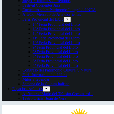
Juegos Culturales Correntinos
Festival Corrientes Jazz
Encuentro sobre Patrimonio Integral del NEA
ArteCo. Mercado de Arte Corrientes
Feria Provincial del Libro
14ª Feria Provincial del Libro
13ª Feria Provincial del Libro
12ª Feria Provincial del Libro
11ª Feria Provincial del Libro
10ª Feria Provincial del Libro
9ª Feria Provincial del Libro
8ª Feria Provincial del Libro
7ª Feria Provincial del Libro
6ª Feria Provincial del Libro
5ª Feria Provincial del Libro
Congreso del Patrimonio Cultural y Natural
Feria Internacional del libro
Mitos y leyendas
Semana de la Cultura Italiana
Espacios escénicos
Anfiteatro “Mario del Tránsito Cocomarola”
Teatro Oficial Juan de Vera