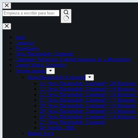
Saltar
al
contenido
Sin
resultados
Inicio
Contactos
Autoridades
Fiesta Nacional del Chamamé
Chamamé: Patrimonio Cultural Inmaterial de la Humanidad
Censo Cultural Correntino
Eventos anuales
Fiesta Nacional del Chamamé
34ª Fiesta Nacional del Chamamé y 20ª Fiesta de
33ª Fiesta Nacional del Chamamé y 19ª Fiesta de
32ª Fiesta Nacional del Chamamé y 18ª Fiesta de
31ª Fiesta Nacional del Chamamé y 17ª Fiesta de
30ª Fiesta Nacional del Chamamé y 16ª Fiesta de
29ª Fiesta Nacional del Chamamé y 15ª Fiesta de
28ª Fiesta Nacional del Chamamé y 14ª Fiesta de
27ª Fiesta Nacional del Chamamé
26ª Edición. 2016.
Taragüi Rock