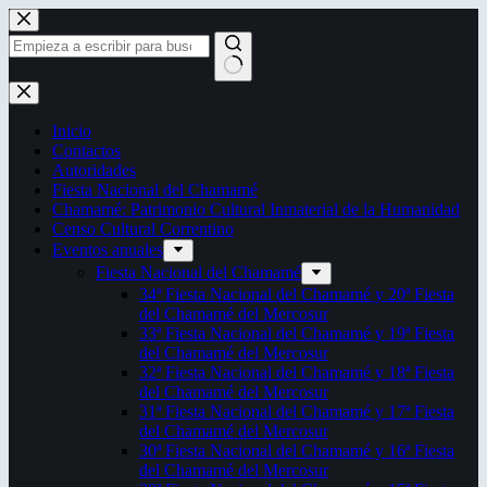
Saltar
al
contenido
Sin
resultados
Inicio
Contactos
Autoridades
Fiesta Nacional del Chamamé
Chamamé: Patrimonio Cultural Inmaterial de la Humanidad
Censo Cultural Correntino
Eventos anuales
Fiesta Nacional del Chamamé
34ª Fiesta Nacional del Chamamé y 20ª Fiesta
del Chamamé del Mercosur
33ª Fiesta Nacional del Chamamé y 19ª Fiesta
del Chamamé del Mercosur
32ª Fiesta Nacional del Chamamé y 18ª Fiesta
del Chamamé del Mercosur
31ª Fiesta Nacional del Chamamé y 17ª Fiesta
del Chamamé del Mercosur
30ª Fiesta Nacional del Chamamé y 16ª Fiesta
del Chamamé del Mercosur