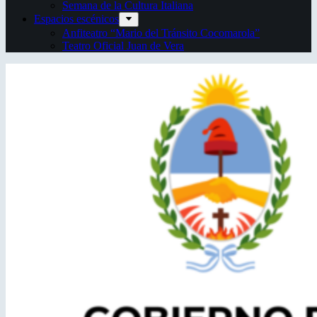
Semana de la Cultura Italiana
Espacios escénicos
Anfiteatro “Mario del Tránsito Cocomarola”
Teatro Oficial Juan de Vera