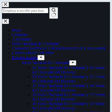
Saltar
al
contenido
Sin
resultados
Inicio
Contactos
Autoridades
Fiesta Nacional del Chamamé
Chamamé: Patrimonio Cultural Inmaterial de la Humanidad
Censo Cultural Correntino
Eventos anuales
Fiesta Nacional del Chamamé
34ª Fiesta Nacional del Chamamé y 20ª Fiesta
del Chamamé del Mercosur
33ª Fiesta Nacional del Chamamé y 19ª Fiesta
del Chamamé del Mercosur
32ª Fiesta Nacional del Chamamé y 18ª Fiesta
del Chamamé del Mercosur
31ª Fiesta Nacional del Chamamé y 17ª Fiesta
del Chamamé del Mercosur
30ª Fiesta Nacional del Chamamé y 16ª Fiesta
del Chamamé del Mercosur