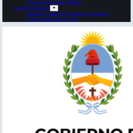
Semana de la Cultura Italiana
Espacios escénicos
Anfiteatro “Mario del Tránsito Cocomarola”
Teatro Oficial Juan de Vera