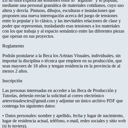
En su obra explora las tensiones entre lo “legítimo” y lo popular,
mediante una personal gramática de materiales cotidianos, cuyo uso
altera y desvía. Pinturas, dibujos, esculturas e instalaciones que
proponen una nueva interrogación acerca del juego de tensiones
entre lo popular y lo clásico, y las inevitables relaciones de clase y
poder que representan, trasladando esas tensiones a los materiales
con los que trabaja y al espacio semántico entre las diferentes piezas
que operan en sus proyectos.
Reglamento
Podrán postularse a la Beca los Artistas Visuales, individuales, sin
importar la disciplina o técnica que empleen en su producción, que
sean mayores de 18 años y tengan residencia en la provincia de al
menos 2 años.
Inscripción
Las personas interesadas en acceder a las Beca de Producción y
Tutorías, deberán enviar la solicitud al correo electrónico
artesvisualesctes@gmail.com y adjuntar un único archivo PDF que
contenga los siguientes datos:
• Datos personales: nombre y apellido, fecha y lugar de nacimiento,
lugar de residencia actual, teléfono, e-mail, redes sociales y sitio web
(si lo tuviera).