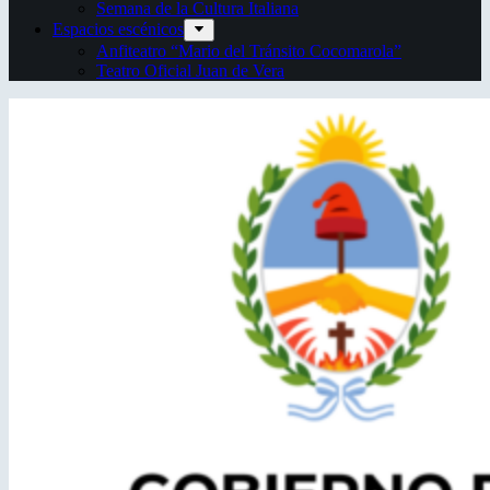
Semana de la Cultura Italiana
Espacios escénicos
Anfiteatro “Mario del Tránsito Cocomarola”
Teatro Oficial Juan de Vera