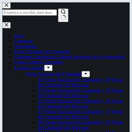
Saltar
al
contenido
Sin
resultados
Inicio
Contactos
Autoridades
Fiesta Nacional del Chamamé
Chamamé: Patrimonio Cultural Inmaterial de la Humanidad
Censo Cultural Correntino
Eventos anuales
Fiesta Nacional del Chamamé
34ª Fiesta Nacional del Chamamé y 20ª Fiesta
del Chamamé del Mercosur
33ª Fiesta Nacional del Chamamé y 19ª Fiesta
del Chamamé del Mercosur
32ª Fiesta Nacional del Chamamé y 18ª Fiesta
del Chamamé del Mercosur
31ª Fiesta Nacional del Chamamé y 17ª Fiesta
del Chamamé del Mercosur
30ª Fiesta Nacional del Chamamé y 16ª Fiesta
del Chamamé del Mercosur