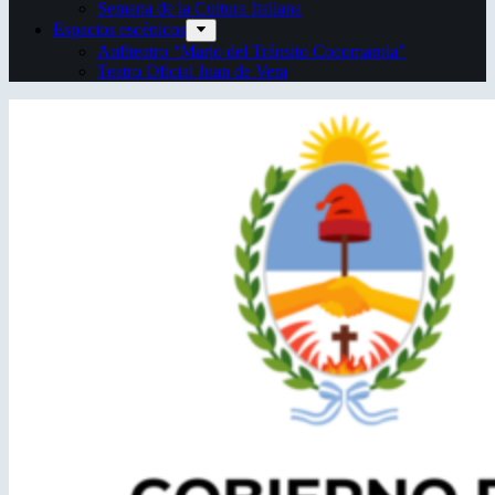
Semana de la Cultura Italiana
Espacios escénicos
Anfiteatro “Mario del Tránsito Cocomarola”
Teatro Oficial Juan de Vera