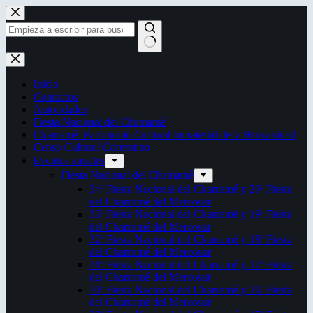
Saltar
al
contenido
Sin
resultados
Inicio
Contactos
Autoridades
Fiesta Nacional del Chamamé
Chamamé: Patrimonio Cultural Inmaterial de la Humanidad
Censo Cultural Correntino
Eventos anuales
Fiesta Nacional del Chamamé
34ª Fiesta Nacional del Chamamé y 20ª Fiesta
del Chamamé del Mercosur
33ª Fiesta Nacional del Chamamé y 19ª Fiesta
del Chamamé del Mercosur
32ª Fiesta Nacional del Chamamé y 18ª Fiesta
del Chamamé del Mercosur
31ª Fiesta Nacional del Chamamé y 17ª Fiesta
del Chamamé del Mercosur
30ª Fiesta Nacional del Chamamé y 16ª Fiesta
del Chamamé del Mercosur