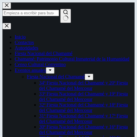
Saltar
al
contenido
Sin
resultados
Inicio
Contactos
Autoridades
Fiesta Nacional del Chamamé
Chamamé: Patrimonio Cultural Inmaterial de la Humanidad
Censo Cultural Correntino
Eventos anuales
Fiesta Nacional del Chamamé
34ª Fiesta Nacional del Chamamé y 20ª Fiesta
del Chamamé del Mercosur
33ª Fiesta Nacional del Chamamé y 19ª Fiesta
del Chamamé del Mercosur
32ª Fiesta Nacional del Chamamé y 18ª Fiesta
del Chamamé del Mercosur
31ª Fiesta Nacional del Chamamé y 17ª Fiesta
del Chamamé del Mercosur
30ª Fiesta Nacional del Chamamé y 16ª Fiesta
del Chamamé del Mercosur