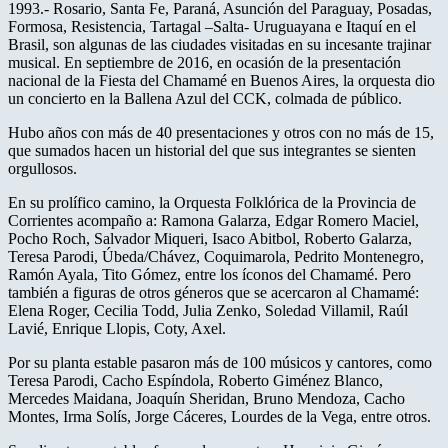
1993.- Rosario, Santa Fe, Paraná, Asunción del Paraguay, Posadas,
Formosa, Resistencia, Tartagal –Salta- Uruguayana e Itaquí en el
Brasil, son algunas de las ciudades visitadas en su incesante trajinar
musical. En septiembre de 2016, en ocasión de la presentación
nacional de la Fiesta del Chamamé en Buenos Aires, la orquesta dio
un concierto en la Ballena Azul del CCK, colmada de público.
Hubo años con más de 40 presentaciones y otros con no más de 15,
que sumados hacen un historial del que sus integrantes se sienten
orgullosos.
En su prolífico camino, la Orquesta Folklórica de la Provincia de
Corrientes acompaño a: Ramona Galarza, Edgar Romero Maciel,
Pocho Roch, Salvador Miqueri, Isaco Abitbol, Roberto Galarza,
Teresa Parodi, Úbeda/Chávez, Coquimarola, Pedrito Montenegro,
Ramón Ayala, Tito Gómez, entre los íconos del Chamamé. Pero
también a figuras de otros géneros que se acercaron al Chamamé:
Elena Roger, Cecilia Todd, Julia Zenko, Soledad Villamil, Raúl
Lavié, Enrique Llopis, Coty, Axel.
Por su planta estable pasaron más de 100 músicos y cantores, como
Teresa Parodi, Cacho Espíndola, Roberto Giménez Blanco,
Mercedes Maidana, Joaquín Sheridan, Bruno Mendoza, Cacho
Montes, Irma Solís, Jorge Cáceres, Lourdes de la Vega, entre otros.