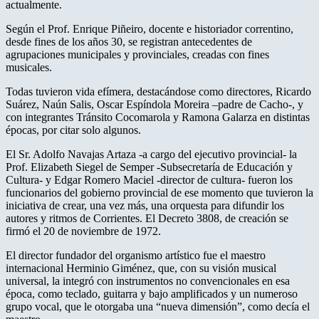
actualmente.
Según el Prof. Enrique Piñeiro, docente e historiador correntino,
desde fines de los años 30, se registran antecedentes de
agrupaciones municipales y provinciales, creadas con fines
musicales.
Todas tuvieron vida efímera, destacándose como directores, Ricardo
Suárez, Naún Salis, Oscar Espíndola Moreira –padre de Cacho-, y
con integrantes Tránsito Cocomarola y Ramona Galarza en distintas
épocas, por citar solo algunos.
El Sr. Adolfo Navajas Artaza -a cargo del ejecutivo provincial- la
Prof. Elizabeth Siegel de Semper -Subsecretaría de Educación y
Cultura- y Edgar Romero Maciel -director de cultura- fueron los
funcionarios del gobierno provincial de ese momento que tuvieron la
iniciativa de crear, una vez más, una orquesta para difundir los
autores y ritmos de Corrientes. El Decreto 3808, de creación se
firmó el 20 de noviembre de 1972.
El director fundador del organismo artístico fue el maestro
internacional Herminio Giménez, que, con su visión musical
universal, la integró con instrumentos no convencionales en esa
época, como teclado, guitarra y bajo amplificados y un numeroso
grupo vocal, que le otorgaba una “nueva dimensión”, como decía el