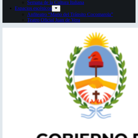
Semana de la Cultura Italiana
Espacios escénicos
Anfiteatro “Mario del Tránsito Cocomarola”
Teatro Oficial Juan de Vera