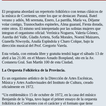
El programa abordará un repertorio folklórico con temas clásicos de
la música de Corrientes, entre los que se destacan: Paraná, Batel
verano y adiós, Mi serenata, Enero, La parrilla, María va, Déjame
volar contigo, Trasnochados espineles, Alma guaraní, Fiesta dorada,
entre otros. El mismo será interpretado por las solistas mujeres que
integran el organismo oficial: Verónica Noguera, Valeria Gómez,
Aurelia del Valle, Gladis Arrieta, Sofía Morales, Noemí Maizares,
Gianella Niwoyda, Analía Espíndola y Charo Colque, bajo la
dirección musical del Prof. Gregorio Varela.
Esta velada, con entrada libre y gratuita tendrá lugar el sábado 13 de
abril a las 21.00. en el Museo Amado Bonpland, sito en la Av.
Costanera Gral. San Martín 100 de esta Ciudad.
La Orquesta Folklórica de la Provincia.
Es un organismo artístico de la Dirección de Artes Escénicas,
Música y Artes Audiovisuales del Instituto de Cultura, creado
oficialmente en 1972.
“Un emblemático 15 de octubre de 1972, en la casa del músico
Benjamín de la Vega, tuvo lugar el primer ensayo de la orquesta
folklórica de Corrientes con el carácter y el formato que tiene