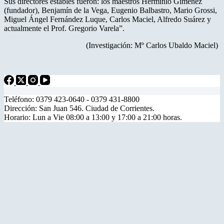
Sus directores estables fueron: los maestros Herminio Giménez
(fundador), Benjamín de la Vega, Eugenio Balbastro, Mario Grossi,
Miguel Ángel Fernández Luque, Carlos Maciel, Alfredo Suárez y
actualmente el Prof. Gregorio Varela”.
(Investigación: Mº Carlos Ubaldo Maciel)
Teléfono: 0379 423-0640 - 0379 431-8800
Dirección: San Juan 546. Ciudad de Corrientes.
Horario: Lun a Vie 08:00 a 13:00 y 17:00 a 21:00 horas.