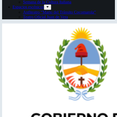
Semana de la Cultura Italiana
Espacios escénicos
Anfiteatro “Mario del Tránsito Cocomarola”
Teatro Oficial Juan de Vera