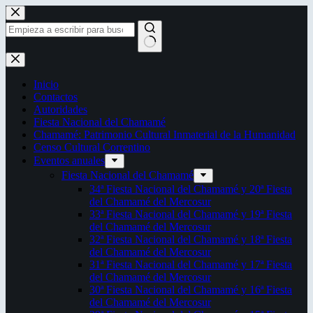
Saltar
al
contenido
Sin
resultados
Inicio
Contactos
Autoridades
Fiesta Nacional del Chamamé
Chamamé: Patrimonio Cultural Inmaterial de la Humanidad
Censo Cultural Correntino
Eventos anuales
Fiesta Nacional del Chamamé
34ª Fiesta Nacional del Chamamé y 20ª Fiesta
del Chamamé del Mercosur
33ª Fiesta Nacional del Chamamé y 19ª Fiesta
del Chamamé del Mercosur
32ª Fiesta Nacional del Chamamé y 18ª Fiesta
del Chamamé del Mercosur
31ª Fiesta Nacional del Chamamé y 17ª Fiesta
del Chamamé del Mercosur
30ª Fiesta Nacional del Chamamé y 16ª Fiesta
del Chamamé del Mercosur