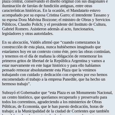
plaza central, conservando el diseño original con sus diagonales e
iluminación de farolas de fundición antiguas, entre otras
características históricas. En la ocasión, el Mandatario estuvo
acompañado por su esposa Cristina Garro; el intendente Tassano y
su esposa Dora Malvina Bozzone; el ministro de Obras y Servicios
Públicos, Claudio Polich; y el presidente del Instituto de Cultura,
Gabriel Romero. Asistieron además al acto, funcionarios,
legisladores y otras autoridades.
En su alocución, Valdés afirmó que “cuando comenzamos la
construcción de esta plaza, nunca hubiésemos imaginado que
estaríamos hoy en un contexto como éste, pero las obras continúan,
y tenemos en el día de mañana la obligación de rememorar los
primeros gritos de libertad de la República Argentina y vamos a
estar nuevamente en este lugar histórico y para ello habíamos
pensado remozar absolutamente esta Plaza que la venimos
trabajando con cuidado y dedicación con expertos por eso hemos
encomendado el trabajo a la empresa Panedile, que ha hecho un
hermoso trabajo”.
Subrayó el Gobernador que “esta Plaza es un Monumento Nacional,
un centro histórico, que queríamos recuperarlo y preservarlo para
todos los correntinos, agradeciendo a los ministerios de Obras
Públicas, de Economía, que le han puesto dedicación, horas de
trabajo; a la Municipalidad de la ciudad de Corrientes que también