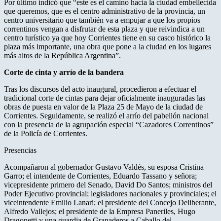
Por último indicó que “este es el camino hacia la ciudad embellecida
que queremos, que es el centro administrativo de la provincia, un
centro universitario que también va a empujar a que los propios
correntinos vengan a disfrutar de esta plaza y que reivindica a un
centro turístico ya que hoy Corrientes tiene en su casco histórico la
plaza más importante, una obra que pone a la ciudad en los lugares
más altos de la República Argentina”.
Corte de cinta y arrío de la bandera
Tras los discursos del acto inaugural, procedieron a efectuar el
tradicional corte de cintas para dejar oficialmente inauguradas las
obras de puesta en valor de la Plaza 25 de Mayo de la ciudad de
Corrientes. Seguidamente, se realizó el arrío del pabellón nacional
con la presencia de la agrupación especial “Cazadores Correntinos”
de la Policía de Corrientes.
Presencias
Acompañaron al gobernador Gustavo Valdés, su esposa Cristina
Garro; el intendente de Corrientes, Eduardo Tassano y señora;
vicepresidente primero del Senado, David Do Santos; ministros del
Poder Ejecutivo provincial; legisladores nacionales y provinciales; el
viceintendente Emilio Lanari; el presidente del Concejo Deliberante,
Alfredo Vallejos; el presidente de la Empresa Paneriles, Hugo
Dragonetti y una guardia de Granaderos a Caballo del