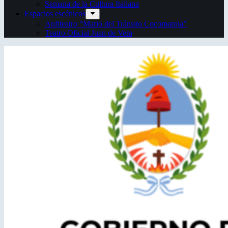
Semana de la Cultura Italiana
Espacios escénicos
Anfiteatro “Mario del Tránsito Cocomarola”
Teatro Oficial Juan de Vera