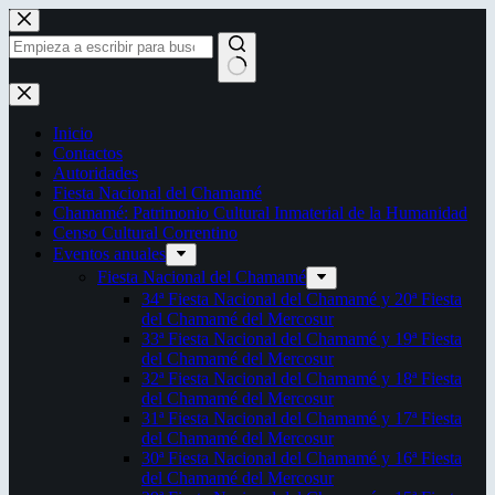
Saltar
al
contenido
Sin
resultados
Inicio
Contactos
Autoridades
Fiesta Nacional del Chamamé
Chamamé: Patrimonio Cultural Inmaterial de la Humanidad
Censo Cultural Correntino
Eventos anuales
Fiesta Nacional del Chamamé
34ª Fiesta Nacional del Chamamé y 20ª Fiesta
del Chamamé del Mercosur
33ª Fiesta Nacional del Chamamé y 19ª Fiesta
del Chamamé del Mercosur
32ª Fiesta Nacional del Chamamé y 18ª Fiesta
del Chamamé del Mercosur
31ª Fiesta Nacional del Chamamé y 17ª Fiesta
del Chamamé del Mercosur
30ª Fiesta Nacional del Chamamé y 16ª Fiesta
del Chamamé del Mercosur