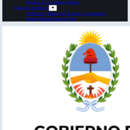
Semana de la Cultura Italiana
Espacios escénicos
Anfiteatro “Mario del Tránsito Cocomarola”
Teatro Oficial Juan de Vera