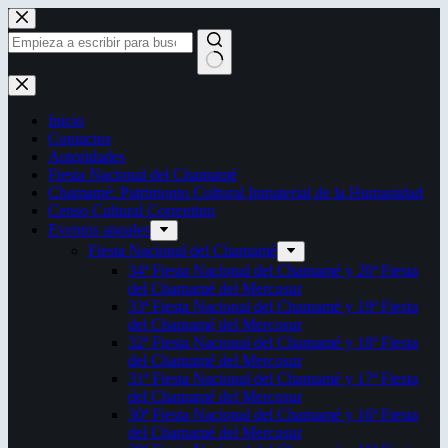
Saltar
al
contenido
Sin
resultados
Inicio
Contactos
Autoridades
Fiesta Nacional del Chamamé
Chamamé: Patrimonio Cultural Inmaterial de la Humanidad
Censo Cultural Correntino
Eventos anuales
Fiesta Nacional del Chamamé
34ª Fiesta Nacional del Chamamé y 20ª Fiesta
del Chamamé del Mercosur
33ª Fiesta Nacional del Chamamé y 19ª Fiesta
del Chamamé del Mercosur
32ª Fiesta Nacional del Chamamé y 18ª Fiesta
del Chamamé del Mercosur
31ª Fiesta Nacional del Chamamé y 17ª Fiesta
del Chamamé del Mercosur
30ª Fiesta Nacional del Chamamé y 16ª Fiesta
del Chamamé del Mercosur