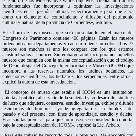
este libro de los Museos tuve varios objetivos -cuenta- uno de los
fundamentales fue incorporar u optimizar las investigaciones
científicas en la gestión cultural, específicamente para que sirva
como un elemento de conocimiento y difusión del patrimonio
cultural y natural de la provincia de Corrientes», resumió.
Este libro de los museos que será presentando en el marco del
Congreso de Patrimonio contiene 408 páginas. Están los museos
ordenandos por departamentos y cada uno tiene un color. «Los 77
museos son muchos si uno los compara con los que estamos
acostumbrados a conocer. Sin embargo aquí incorporamos aquellos
museos que cumplen con la misma conceptualización que el código
de Deontología del Concejo Internacional de Museos (ICOM) que
incorpora a las reservas naturales, los jardines botánicos, las
colecciones científicas, los herbarios, los serpentarias, entre otros”,
explicó la autora de esta investigación.
«El concepto de museo que estable el ICOM es una institución,
abierta al público, al servicio de la sociedad y su desarrollo, sin fines
de lucro que adquiere, conserva, estudio, investiga, exhibe y difunde
testimonios del hombre – yo le agregaría de la naturaleza- del
pasado y del presente, con fines de aprendizaje, estudio y deleite.
Esas son las premisas para que un museo sea considerado como tal
bajo la conceptualización del ICOM», expresó la Lic. Arbelo.
«Para este trabajo he recorrido toda la provincia. Me encontré con