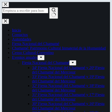
Saltar
al
contenido
Sin
resultados
Inicio
Contactos
Autoridades
Fiesta Nacional del Chamamé
Chamamé: Patrimonio Cultural Inmaterial de la Humanidad
Censo Cultural Correntino
Eventos anuales
Fiesta Nacional del Chamamé
34ª Fiesta Nacional del Chamamé y 20ª Fiesta
del Chamamé del Mercosur
33ª Fiesta Nacional del Chamamé y 19ª Fiesta
del Chamamé del Mercosur
32ª Fiesta Nacional del Chamamé y 18ª Fiesta
del Chamamé del Mercosur
31ª Fiesta Nacional del Chamamé y 17ª Fiesta
del Chamamé del Mercosur
30ª Fiesta Nacional del Chamamé y 16ª Fiesta
del Chamamé del Mercosur