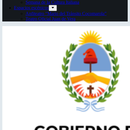
Semana de la Cultura Italiana
Espacios escénicos
Anfiteatro “Mario del Tránsito Cocomarola”
Teatro Oficial Juan de Vera