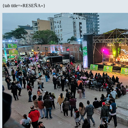
{tab title=»RESEÑA»}