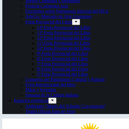
Juegos Culturales Correntinos
Festival Corrientes Jazz
Encuentro sobre Patrimonio Integral del NEA
ArteCo. Mercado de Arte Corrientes
Feria Provincial del Libro
14ª Feria Provincial del Libro
13ª Feria Provincial del Libro
12ª Feria Provincial del Libro
11ª Feria Provincial del Libro
10ª Feria Provincial del Libro
9ª Feria Provincial del Libro
8ª Feria Provincial del Libro
7ª Feria Provincial del Libro
6ª Feria Provincial del Libro
5ª Feria Provincial del Libro
Congreso del Patrimonio Cultural y Natural
Feria Internacional del libro
Mitos y leyendas
Semana de la Cultura Italiana
Espacios escénicos
Anfiteatro “Mario del Tránsito Cocomarola”
Teatro Oficial Juan de Vera