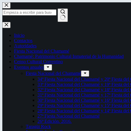
Saltar
al
contenido
Sin
resultados
Inicio
Contactos
Autoridades
Fiesta Nacional del Chamamé
Chamamé: Patrimonio Cultural Inmaterial de la Humanidad
Censo Cultural Correntino
Eventos anuales
Fiesta Nacional del Chamamé
34ª Fiesta Nacional del Chamamé y 20ª Fiesta de
33ª Fiesta Nacional del Chamamé y 19ª Fiesta de
32ª Fiesta Nacional del Chamamé y 18ª Fiesta de
31ª Fiesta Nacional del Chamamé y 17ª Fiesta de
30ª Fiesta Nacional del Chamamé y 16ª Fiesta de
29ª Fiesta Nacional del Chamamé y 15ª Fiesta de
28ª Fiesta Nacional del Chamamé y 14ª Fiesta de
27ª Fiesta Nacional del Chamamé
26ª Edición. 2016.
Taragüi Rock