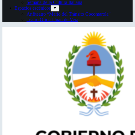
Semana de la Cultura Italiana
Espacios escénicos
Anfiteatro “Mario del Tránsito Cocomarola”
Teatro Oficial Juan de Vera