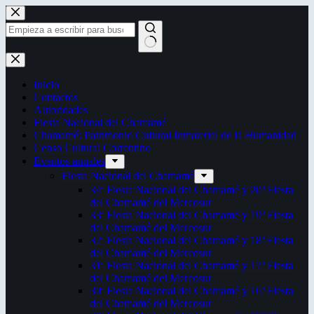
Saltar
al
contenido
Sin
resultados
Inicio
Contactos
Autoridades
Fiesta Nacional del Chamamé
Chamamé: Patrimonio Cultural Inmaterial de la Humanidad
Censo Cultural Correntino
Eventos anuales
Fiesta Nacional del Chamamé
34ª Fiesta Nacional del Chamamé y 20ª Fiesta
del Chamamé del Mercosur
33ª Fiesta Nacional del Chamamé y 19ª Fiesta
del Chamamé del Mercosur
32ª Fiesta Nacional del Chamamé y 18ª Fiesta
del Chamamé del Mercosur
31ª Fiesta Nacional del Chamamé y 17ª Fiesta
del Chamamé del Mercosur
30ª Fiesta Nacional del Chamamé y 16ª Fiesta
del Chamamé del Mercosur