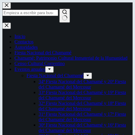
Saltar
al
contenido
Sin
resultados
Inicio
Contactos
Autoridades
Fiesta Nacional del Chamamé
Chamamé: Patrimonio Cultural Inmaterial de la Humanidad
Censo Cultural Correntino
Eventos anuales
Fiesta Nacional del Chamamé
34ª Fiesta Nacional del Chamamé y 20ª Fiesta
del Chamamé del Mercosur
33ª Fiesta Nacional del Chamamé y 19ª Fiesta
del Chamamé del Mercosur
32ª Fiesta Nacional del Chamamé y 18ª Fiesta
del Chamamé del Mercosur
31ª Fiesta Nacional del Chamamé y 17ª Fiesta
del Chamamé del Mercosur
30ª Fiesta Nacional del Chamamé y 16ª Fiesta
del Chamamé del Mercosur