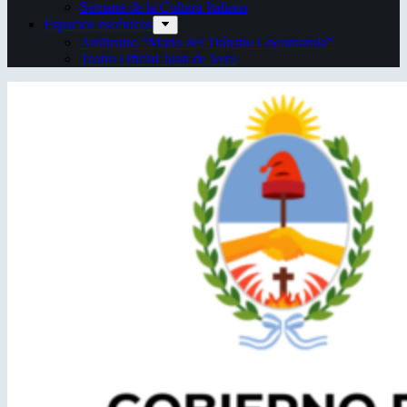
Semana de la Cultura Italiana
Espacios escénicos
Anfiteatro “Mario del Tránsito Cocomarola”
Teatro Oficial Juan de Vera