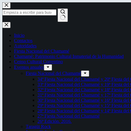
Saltar
al
contenido
Sin
resultados
Inicio
Contactos
Autoridades
Fiesta Nacional del Chamamé
Chamamé: Patrimonio Cultural Inmaterial de la Humanidad
Censo Cultural Correntino
Eventos anuales
Fiesta Nacional del Chamamé
34ª Fiesta Nacional del Chamamé y 20ª Fiesta de
33ª Fiesta Nacional del Chamamé y 19ª Fiesta de
32ª Fiesta Nacional del Chamamé y 18ª Fiesta de
31ª Fiesta Nacional del Chamamé y 17ª Fiesta de
30ª Fiesta Nacional del Chamamé y 16ª Fiesta de
29ª Fiesta Nacional del Chamamé y 15ª Fiesta de
28ª Fiesta Nacional del Chamamé y 14ª Fiesta de
27ª Fiesta Nacional del Chamamé
26ª Edición. 2016.
Taragüi Rock