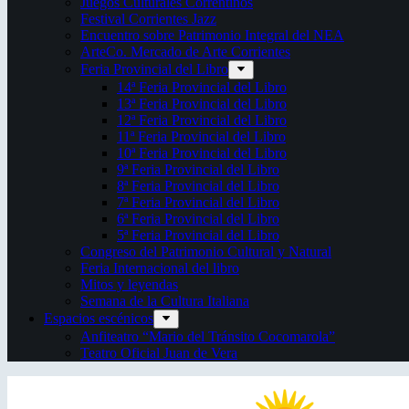
Juegos Culturales Correntinos
Festival Corrientes Jazz
Encuentro sobre Patrimonio Integral del NEA
ArteCo. Mercado de Arte Corrientes
Feria Provincial del Libro
14ª Feria Provincial del Libro
13ª Feria Provincial del Libro
12ª Feria Provincial del Libro
11ª Feria Provincial del Libro
10ª Feria Provincial del Libro
9ª Feria Provincial del Libro
8ª Feria Provincial del Libro
7ª Feria Provincial del Libro
6ª Feria Provincial del Libro
5ª Feria Provincial del Libro
Congreso del Patrimonio Cultural y Natural
Feria Internacional del libro
Mitos y leyendas
Semana de la Cultura Italiana
Espacios escénicos
Anfiteatro “Mario del Tránsito Cocomarola”
Teatro Oficial Juan de Vera