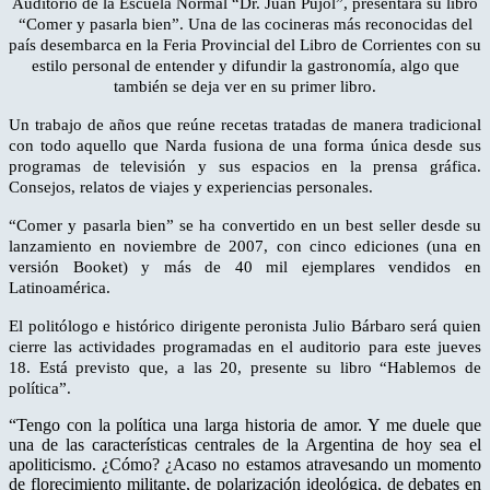
Auditorio de la Escuela Normal “Dr. Juan Pujol”, presentará su libro
“Comer y pasarla bien”. Una de las cocineras más reconocidas del
país desembarca en la Feria Provincial del Libro de Corrientes con su
estilo personal de entender y difundir la gastronomía, algo que
también se deja ver en su primer libro.
Un trabajo de años que reúne recetas tratadas de manera tradicional
con todo aquello que Narda fusiona de una forma única desde sus
programas de televisión y sus espacios en la prensa gráfica.
Consejos, relatos de viajes y experiencias personales.
“Comer y pasarla bien” se ha convertido en un best seller desde su
lanzamiento en noviembre de 2007, con cinco ediciones (una en
versión Booket) y más de 40 mil ejemplares vendidos en
Latinoamérica.
El politólogo e histórico dirigente peronista Julio Bárbaro será quien
cierre las actividades programadas en el auditorio para este jueves
18. Está previsto que, a las 20, presente su libro “Hablemos de
política”.
“Tengo con la política una larga historia de amor. Y me duele que
una de las características centrales de la Argentina de hoy sea el
apoliticismo. ¿Cómo? ¿Acaso no estamos atravesando un momento
de florecimiento militante, de polarización ideológica, de debates en