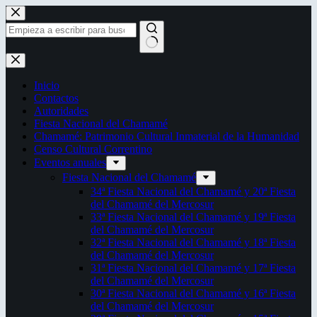
Saltar
al
contenido
Sin
resultados
Inicio
Contactos
Autoridades
Fiesta Nacional del Chamamé
Chamamé: Patrimonio Cultural Inmaterial de la Humanidad
Censo Cultural Correntino
Eventos anuales
Fiesta Nacional del Chamamé
34ª Fiesta Nacional del Chamamé y 20ª Fiesta
del Chamamé del Mercosur
33ª Fiesta Nacional del Chamamé y 19ª Fiesta
del Chamamé del Mercosur
32ª Fiesta Nacional del Chamamé y 18ª Fiesta
del Chamamé del Mercosur
31ª Fiesta Nacional del Chamamé y 17ª Fiesta
del Chamamé del Mercosur
30ª Fiesta Nacional del Chamamé y 16ª Fiesta
del Chamamé del Mercosur