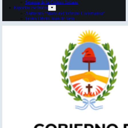
Semana de la Cultura Italiana
Espacios escénicos
Anfiteatro “Mario del Tránsito Cocomarola”
Teatro Oficial Juan de Vera