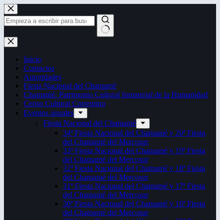
Saltar
al
contenido
Sin
resultados
Inicio
Contactos
Autoridades
Fiesta Nacional del Chamamé
Chamamé: Patrimonio Cultural Inmaterial de la Humanidad
Censo Cultural Correntino
Eventos anuales
Fiesta Nacional del Chamamé
34ª Fiesta Nacional del Chamamé y 20ª Fiesta
del Chamamé del Mercosur
33ª Fiesta Nacional del Chamamé y 19ª Fiesta
del Chamamé del Mercosur
32ª Fiesta Nacional del Chamamé y 18ª Fiesta
del Chamamé del Mercosur
31ª Fiesta Nacional del Chamamé y 17ª Fiesta
del Chamamé del Mercosur
30ª Fiesta Nacional del Chamamé y 16ª Fiesta
del Chamamé del Mercosur