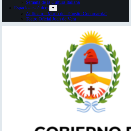
Semana de la Cultura Italiana
Espacios escénicos
Anfiteatro “Mario del Tránsito Cocomarola”
Teatro Oficial Juan de Vera