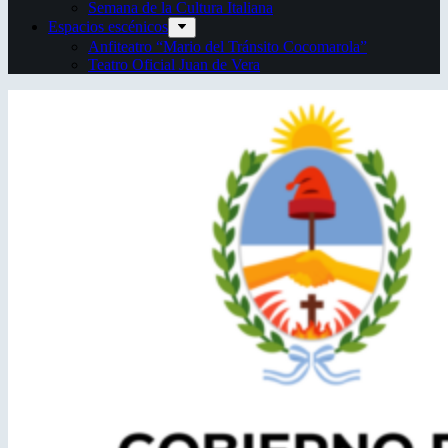
Semana de la Cultura Italiana
Espacios escénicos
Anfiteatro “Mario del Tránsito Cocomarola”
Teatro Oficial Juan de Vera