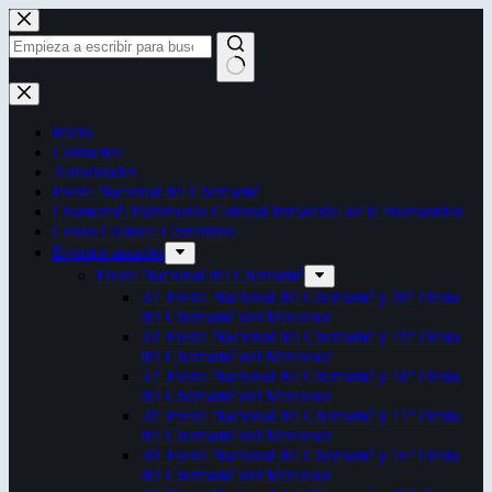
Saltar
al
contenido
Sin
resultados
Inicio
Contactos
Autoridades
Fiesta Nacional del Chamamé
Chamamé: Patrimonio Cultural Inmaterial de la Humanidad
Censo Cultural Correntino
Eventos anuales
Fiesta Nacional del Chamamé
34ª Fiesta Nacional del Chamamé y 20ª Fiesta
del Chamamé del Mercosur
33ª Fiesta Nacional del Chamamé y 19ª Fiesta
del Chamamé del Mercosur
32ª Fiesta Nacional del Chamamé y 18ª Fiesta
del Chamamé del Mercosur
31ª Fiesta Nacional del Chamamé y 17ª Fiesta
del Chamamé del Mercosur
30ª Fiesta Nacional del Chamamé y 16ª Fiesta
del Chamamé del Mercosur