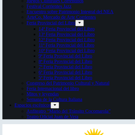
Juegos Culturales Correntinos
Festival Corrientes Jazz
Encuentro sobre Patrimonio Integral del NEA
ArteCo. Mercado de Arte Corrientes
Feria Provincial del Libro
14ª Feria Provincial del Libro
13ª Feria Provincial del Libro
12ª Feria Provincial del Libro
11ª Feria Provincial del Libro
10ª Feria Provincial del Libro
9ª Feria Provincial del Libro
8ª Feria Provincial del Libro
7ª Feria Provincial del Libro
6ª Feria Provincial del Libro
5ª Feria Provincial del Libro
Congreso del Patrimonio Cultural y Natural
Feria Internacional del libro
Mitos y leyendas
Semana de la Cultura Italiana
Espacios escénicos
Anfiteatro “Mario del Tránsito Cocomarola”
Teatro Oficial Juan de Vera