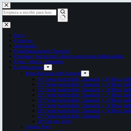
Saltar
al
contenido
Sin
resultados
Inicio
Contactos
Autoridades
Fiesta Nacional del Chamamé
Chamamé: Patrimonio Cultural Inmaterial de la Humanidad
Censo Cultural Correntino
Eventos anuales
Fiesta Nacional del Chamamé
34ª Fiesta Nacional del Chamamé y 20ª Fiesta de
33ª Fiesta Nacional del Chamamé y 19ª Fiesta de
32ª Fiesta Nacional del Chamamé y 18ª Fiesta de
31ª Fiesta Nacional del Chamamé y 17ª Fiesta de
30ª Fiesta Nacional del Chamamé y 16ª Fiesta de
29ª Fiesta Nacional del Chamamé y 15ª Fiesta de
28ª Fiesta Nacional del Chamamé y 14ª Fiesta de
27ª Fiesta Nacional del Chamamé
26ª Edición. 2016.
Taragüi Rock