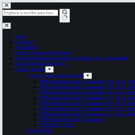
Saltar
al
contenido
Sin
resultados
Inicio
Contactos
Autoridades
Fiesta Nacional del Chamamé
Chamamé: Patrimonio Cultural Inmaterial de la Humanidad
Censo Cultural Correntino
Eventos anuales
Fiesta Nacional del Chamamé
34ª Fiesta Nacional del Chamamé y 20ª Fiesta de
33ª Fiesta Nacional del Chamamé y 19ª Fiesta de
32ª Fiesta Nacional del Chamamé y 18ª Fiesta de
31ª Fiesta Nacional del Chamamé y 17ª Fiesta de
30ª Fiesta Nacional del Chamamé y 16ª Fiesta de
29ª Fiesta Nacional del Chamamé y 15ª Fiesta de
28ª Fiesta Nacional del Chamamé y 14ª Fiesta de
27ª Fiesta Nacional del Chamamé
26ª Edición. 2016.
Taragüi Rock