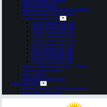
Juegos Culturales Correntinos
Festival Corrientes Jazz
Encuentro sobre Patrimonio Integral del NEA
ArteCo. Mercado de Arte Corrientes
Feria Provincial del Libro
14ª Feria Provincial del Libro
13ª Feria Provincial del Libro
12ª Feria Provincial del Libro
11ª Feria Provincial del Libro
10ª Feria Provincial del Libro
9ª Feria Provincial del Libro
8ª Feria Provincial del Libro
7ª Feria Provincial del Libro
6ª Feria Provincial del Libro
5ª Feria Provincial del Libro
Congreso del Patrimonio Cultural y Natural
Feria Internacional del libro
Mitos y leyendas
Semana de la Cultura Italiana
Espacios escénicos
Anfiteatro “Mario del Tránsito Cocomarola”
Teatro Oficial Juan de Vera