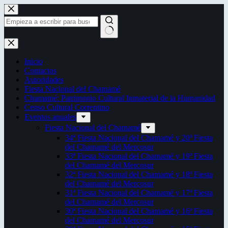
Saltar
al
contenido
Sin
resultados
Inicio
Contactos
Autoridades
Fiesta Nacional del Chamamé
Chamamé: Patrimonio Cultural Inmaterial de la Humanidad
Censo Cultural Correntino
Eventos anuales
Fiesta Nacional del Chamamé
34ª Fiesta Nacional del Chamamé y 20ª Fiesta
del Chamamé del Mercosur
33ª Fiesta Nacional del Chamamé y 19ª Fiesta
del Chamamé del Mercosur
32ª Fiesta Nacional del Chamamé y 18ª Fiesta
del Chamamé del Mercosur
31ª Fiesta Nacional del Chamamé y 17ª Fiesta
del Chamamé del Mercosur
30ª Fiesta Nacional del Chamamé y 16ª Fiesta
del Chamamé del Mercosur