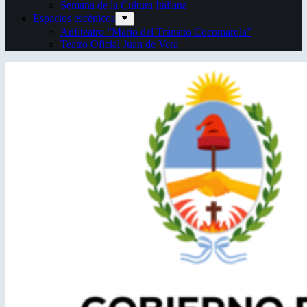
Semana de la Cultura Italiana
Espacios escénicos
Anfiteatro “Mario del Tránsito Cocomarola”
Teatro Oficial Juan de Vera