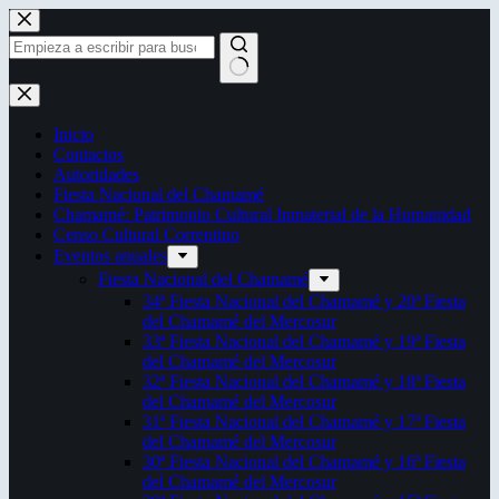
Saltar
al
contenido
Sin
resultados
Inicio
Contactos
Autoridades
Fiesta Nacional del Chamamé
Chamamé: Patrimonio Cultural Inmaterial de la Humanidad
Censo Cultural Correntino
Eventos anuales
Fiesta Nacional del Chamamé
34ª Fiesta Nacional del Chamamé y 20ª Fiesta
del Chamamé del Mercosur
33ª Fiesta Nacional del Chamamé y 19ª Fiesta
del Chamamé del Mercosur
32ª Fiesta Nacional del Chamamé y 18ª Fiesta
del Chamamé del Mercosur
31ª Fiesta Nacional del Chamamé y 17ª Fiesta
del Chamamé del Mercosur
30ª Fiesta Nacional del Chamamé y 16ª Fiesta
del Chamamé del Mercosur