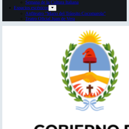
Semana de la Cultura Italiana
Espacios escénicos
Anfiteatro “Mario del Tránsito Cocomarola”
Teatro Oficial Juan de Vera