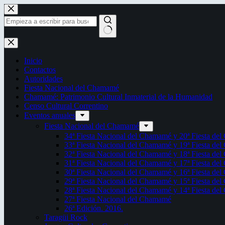
Saltar
al
contenido
Sin
resultados
Inicio
Contactos
Autoridades
Fiesta Nacional del Chamamé
Chamamé: Patrimonio Cultural Inmaterial de la Humanidad
Censo Cultural Correntino
Eventos anuales
Fiesta Nacional del Chamamé
34ª Fiesta Nacional del Chamamé y 20ª Fiesta de
33ª Fiesta Nacional del Chamamé y 19ª Fiesta de
32ª Fiesta Nacional del Chamamé y 18ª Fiesta de
31ª Fiesta Nacional del Chamamé y 17ª Fiesta de
30ª Fiesta Nacional del Chamamé y 16ª Fiesta de
29ª Fiesta Nacional del Chamamé y 15ª Fiesta de
28ª Fiesta Nacional del Chamamé y 14ª Fiesta de
27ª Fiesta Nacional del Chamamé
26ª Edición. 2016.
Taragüi Rock