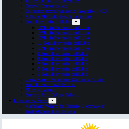
Juegos Culturales Correntinos
Festival Corrientes Jazz
Encuentro sobre Patrimonio Integral del NEA
ArteCo. Mercado de Arte Corrientes
Feria Provincial del Libro
14ª Feria Provincial del Libro
13ª Feria Provincial del Libro
12ª Feria Provincial del Libro
11ª Feria Provincial del Libro
10ª Feria Provincial del Libro
9ª Feria Provincial del Libro
8ª Feria Provincial del Libro
7ª Feria Provincial del Libro
6ª Feria Provincial del Libro
5ª Feria Provincial del Libro
Congreso del Patrimonio Cultural y Natural
Feria Internacional del libro
Mitos y leyendas
Semana de la Cultura Italiana
Espacios escénicos
Anfiteatro “Mario del Tránsito Cocomarola”
Teatro Oficial Juan de Vera