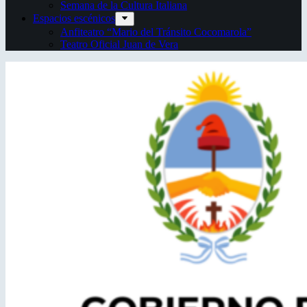
Semana de la Cultura Italiana
Espacios escénicos
Anfiteatro “Mario del Tránsito Cocomarola”
Teatro Oficial Juan de Vera