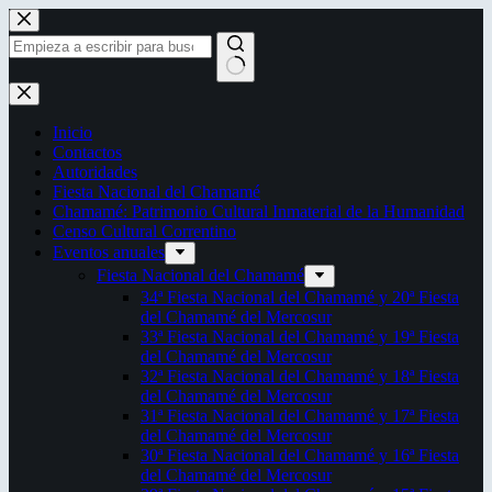
Saltar
al
contenido
Sin
resultados
Inicio
Contactos
Autoridades
Fiesta Nacional del Chamamé
Chamamé: Patrimonio Cultural Inmaterial de la Humanidad
Censo Cultural Correntino
Eventos anuales
Fiesta Nacional del Chamamé
34ª Fiesta Nacional del Chamamé y 20ª Fiesta
del Chamamé del Mercosur
33ª Fiesta Nacional del Chamamé y 19ª Fiesta
del Chamamé del Mercosur
32ª Fiesta Nacional del Chamamé y 18ª Fiesta
del Chamamé del Mercosur
31ª Fiesta Nacional del Chamamé y 17ª Fiesta
del Chamamé del Mercosur
30ª Fiesta Nacional del Chamamé y 16ª Fiesta
del Chamamé del Mercosur