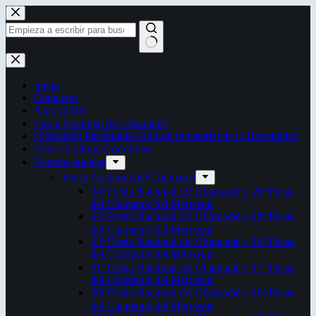
Saltar
al
contenido
Sin
resultados
Inicio
Contactos
Autoridades
Fiesta Nacional del Chamamé
Chamamé: Patrimonio Cultural Inmaterial de la Humanidad
Censo Cultural Correntino
Eventos anuales
Fiesta Nacional del Chamamé
34ª Fiesta Nacional del Chamamé y 20ª Fiesta
del Chamamé del Mercosur
33ª Fiesta Nacional del Chamamé y 19ª Fiesta
del Chamamé del Mercosur
32ª Fiesta Nacional del Chamamé y 18ª Fiesta
del Chamamé del Mercosur
31ª Fiesta Nacional del Chamamé y 17ª Fiesta
del Chamamé del Mercosur
30ª Fiesta Nacional del Chamamé y 16ª Fiesta
del Chamamé del Mercosur