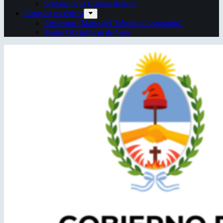
Semana de la Cultura Italiana
Espacios escénicos
Anfiteatro “Mario del Tránsito Cocomarola”
Teatro Oficial Juan de Vera