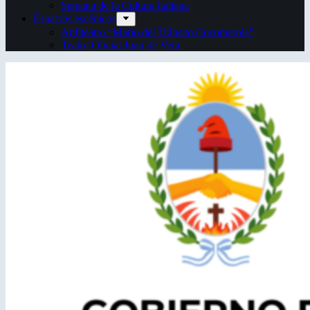
Semana de la Cultura Italiana
Espacios escénicos
Anfiteatro “Mario del Tránsito Cocomarola”
Teatro Oficial Juan de Vera