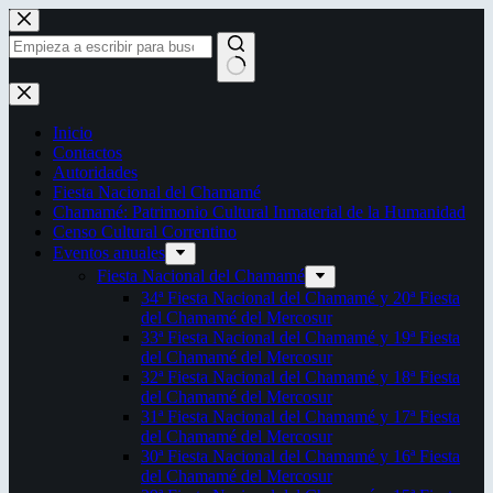
Saltar
al
contenido
Sin
resultados
Inicio
Contactos
Autoridades
Fiesta Nacional del Chamamé
Chamamé: Patrimonio Cultural Inmaterial de la Humanidad
Censo Cultural Correntino
Eventos anuales
Fiesta Nacional del Chamamé
34ª Fiesta Nacional del Chamamé y 20ª Fiesta
del Chamamé del Mercosur
33ª Fiesta Nacional del Chamamé y 19ª Fiesta
del Chamamé del Mercosur
32ª Fiesta Nacional del Chamamé y 18ª Fiesta
del Chamamé del Mercosur
31ª Fiesta Nacional del Chamamé y 17ª Fiesta
del Chamamé del Mercosur
30ª Fiesta Nacional del Chamamé y 16ª Fiesta
del Chamamé del Mercosur