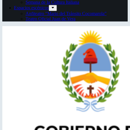
Semana de la Cultura Italiana
Espacios escénicos
Anfiteatro “Mario del Tránsito Cocomarola”
Teatro Oficial Juan de Vera