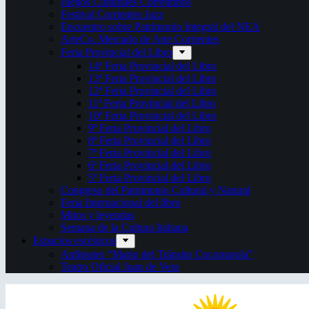
Juegos Culturales Correntinos
Festival Corrientes Jazz
Encuentro sobre Patrimonio Integral del NEA
ArteCo. Mercado de Arte Corrientes
Feria Provincial del Libro
14ª Feria Provincial del Libro
13ª Feria Provincial del Libro
12ª Feria Provincial del Libro
11ª Feria Provincial del Libro
10ª Feria Provincial del Libro
9ª Feria Provincial del Libro
8ª Feria Provincial del Libro
7ª Feria Provincial del Libro
6ª Feria Provincial del Libro
5ª Feria Provincial del Libro
Congreso del Patrimonio Cultural y Natural
Feria Internacional del libro
Mitos y leyendas
Semana de la Cultura Italiana
Espacios escénicos
Anfiteatro “Mario del Tránsito Cocomarola”
Teatro Oficial Juan de Vera