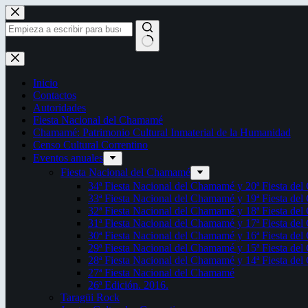
Saltar
al
contenido
Sin
resultados
Inicio
Contactos
Autoridades
Fiesta Nacional del Chamamé
Chamamé: Patrimonio Cultural Inmaterial de la Humanidad
Censo Cultural Correntino
Eventos anuales
Fiesta Nacional del Chamamé
34ª Fiesta Nacional del Chamamé y 20ª Fiesta de
33ª Fiesta Nacional del Chamamé y 19ª Fiesta de
32ª Fiesta Nacional del Chamamé y 18ª Fiesta de
31ª Fiesta Nacional del Chamamé y 17ª Fiesta de
30ª Fiesta Nacional del Chamamé y 16ª Fiesta de
29ª Fiesta Nacional del Chamamé y 15ª Fiesta de
28ª Fiesta Nacional del Chamamé y 14ª Fiesta de
27ª Fiesta Nacional del Chamamé
26ª Edición. 2016.
Taragüi Rock