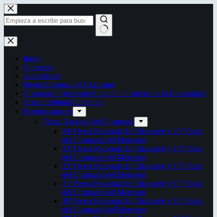
Saltar
al
contenido
Sin
resultados
Inicio
Contactos
Autoridades
Fiesta Nacional del Chamamé
Chamamé: Patrimonio Cultural Inmaterial de la Humanidad
Censo Cultural Correntino
Eventos anuales
Fiesta Nacional del Chamamé
34ª Fiesta Nacional del Chamamé y 20ª Fiesta
del Chamamé del Mercosur
33ª Fiesta Nacional del Chamamé y 19ª Fiesta
del Chamamé del Mercosur
32ª Fiesta Nacional del Chamamé y 18ª Fiesta
del Chamamé del Mercosur
31ª Fiesta Nacional del Chamamé y 17ª Fiesta
del Chamamé del Mercosur
30ª Fiesta Nacional del Chamamé y 16ª Fiesta
del Chamamé del Mercosur