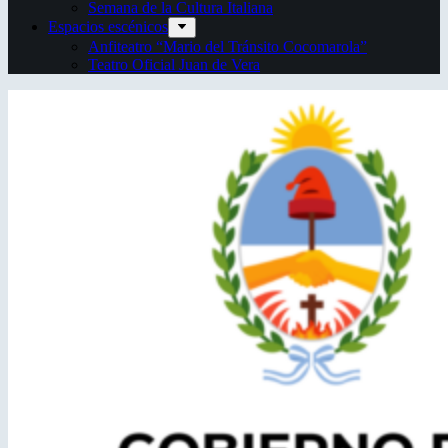
Semana de la Cultura Italiana
Espacios escénicos
Anfiteatro “Mario del Tránsito Cocomarola”
Teatro Oficial Juan de Vera