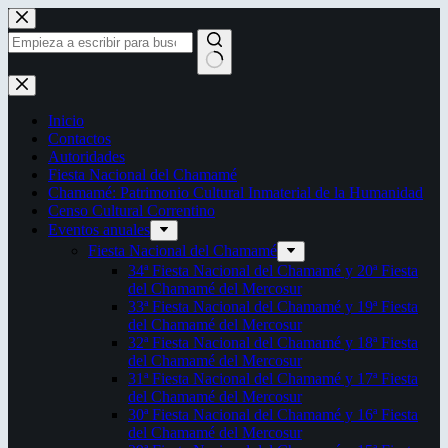
Saltar
al
contenido
Sin
resultados
Inicio
Contactos
Autoridades
Fiesta Nacional del Chamamé
Chamamé: Patrimonio Cultural Inmaterial de la Humanidad
Censo Cultural Correntino
Eventos anuales
Fiesta Nacional del Chamamé
34ª Fiesta Nacional del Chamamé y 20ª Fiesta
del Chamamé del Mercosur
33ª Fiesta Nacional del Chamamé y 19ª Fiesta
del Chamamé del Mercosur
32ª Fiesta Nacional del Chamamé y 18ª Fiesta
del Chamamé del Mercosur
31ª Fiesta Nacional del Chamamé y 17ª Fiesta
del Chamamé del Mercosur
30ª Fiesta Nacional del Chamamé y 16ª Fiesta
del Chamamé del Mercosur