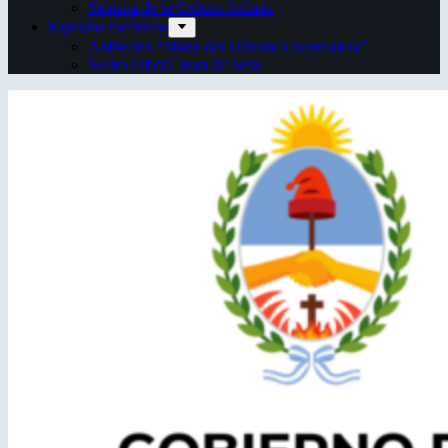
Semana de la Cultura Italiana
Espacios escénicos
Anfiteatro “Mario del Tránsito Cocomarola”
Teatro Oficial Juan de Vera