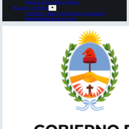
Semana de la Cultura Italiana
Espacios escénicos
Anfiteatro “Mario del Tránsito Cocomarola”
Teatro Oficial Juan de Vera