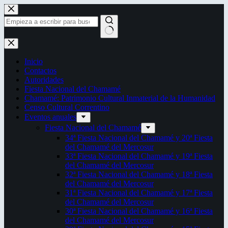
Saltar
al
contenido
Sin
resultados
Inicio
Contactos
Autoridades
Fiesta Nacional del Chamamé
Chamamé: Patrimonio Cultural Inmaterial de la Humanidad
Censo Cultural Correntino
Eventos anuales
Fiesta Nacional del Chamamé
34ª Fiesta Nacional del Chamamé y 20ª Fiesta
del Chamamé del Mercosur
33ª Fiesta Nacional del Chamamé y 19ª Fiesta
del Chamamé del Mercosur
32ª Fiesta Nacional del Chamamé y 18ª Fiesta
del Chamamé del Mercosur
31ª Fiesta Nacional del Chamamé y 17ª Fiesta
del Chamamé del Mercosur
30ª Fiesta Nacional del Chamamé y 16ª Fiesta
del Chamamé del Mercosur